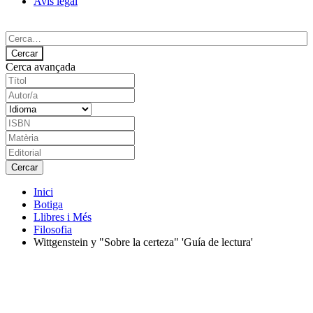
Avís legal
Cerca avançada
Inici
Botiga
Llibres i Més
Filosofia
Wittgenstein y "Sobre la certeza" 'Guía de lectura'