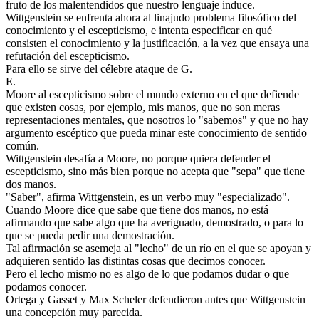
fruto de los malentendidos que nuestro lenguaje induce.
Wittgenstein se enfrenta ahora al linajudo problema filosófico del
conocimiento y el escepticismo, e intenta especificar en qué
consisten el conocimiento y la justificación, a la vez que ensaya una
refutación del escepticismo.
Para ello se sirve del célebre ataque de G.
E.
Moore al escepticismo sobre el mundo externo en el que defiende
que existen cosas, por ejemplo, mis manos, que no son meras
representaciones mentales, que nosotros lo "sabemos" y que no hay
argumento escéptico que pueda minar este conocimiento de sentido
común.
Wittgenstein desafía a Moore, no porque quiera defender el
escepticismo, sino más bien porque no acepta que "sepa" que tiene
dos manos.
"Saber", afirma Wittgenstein, es un verbo muy "especializado".
Cuando Moore dice que sabe que tiene dos manos, no está
afirmando que sabe algo que ha averiguado, demostrado, o para lo
que se pueda pedir una demostración.
Tal afirmación se asemeja al "lecho" de un río en el que se apoyan y
adquieren sentido las distintas cosas que decimos conocer.
Pero el lecho mismo no es algo de lo que podamos dudar o que
podamos conocer.
Ortega y Gasset y Max Scheler defendieron antes que Wittgenstein
una concepción muy parecida.