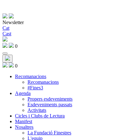
Newsletter
Cat
Cast
0
0
Recomanacions
Recomanacions
#Fines3
Agenda
Propers esdeveniments
Esdeveniments passats
Activitats
Cicles i Clubs de Lectura
Manifest
Nosaltres
La Fundació Finestres
L'equip