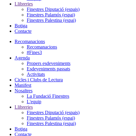
Llibreries
Finestres Diputació (espais)
Finestres Palamós (espai)
Finestres Palestina (espai)
Botiga
Contacte
Recomanacions
Recomanacions
#Fines3
Agenda
Propers esdeveniments
Esdeveniments passats
Activitats
Cicles i Clubs de Lectura
Manifest
Nosaltres
La Fundació Finestres
L'equip
Llibreries
Finestres Diputació (espais)
Finestres Palamós (espai)
Finestres Palestina (espai)
Botiga
Contacte