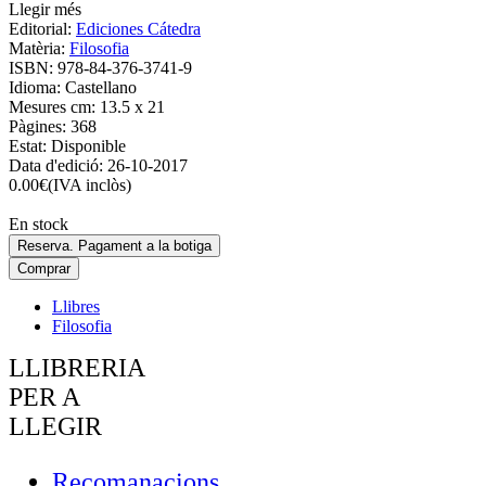
Llegir més
Editorial:
Ediciones Cátedra
Matèria:
Filosofia
ISBN:
978-84-376-3741-9
Idioma:
Castellano
Mesures cm:
13.5 x 21
Pàgines:
368
Estat:
Disponible
Data d'edició:
26-10-2017
0.00
€
(IVA inclòs)
En stock
Reserva. Pagament a la botiga
Comprar
Llibres
Filosofia
LLIBRERIA
PER A
LLEGIR
Recomanacions