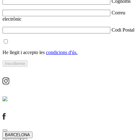
Cognoms
Correu
electrònic
Codi Postal
He llegit i accepto les
condicions d'ús.
BARCELONA