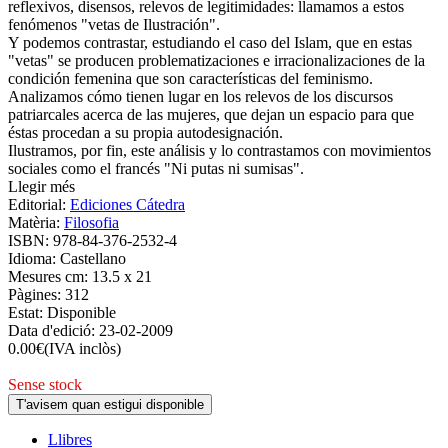
reflexivos, disensos, relevos de legitimidades: llamamos a estos
fenómenos "vetas de Ilustración".
Y podemos contrastar, estudiando el caso del Islam, que en estas
"vetas" se producen problematizaciones e irracionalizaciones de la
condición femenina que son características del feminismo.
Analizamos cómo tienen lugar en los relevos de los discursos
patriarcales acerca de las mujeres, que dejan un espacio para que
éstas procedan a su propia autodesignación.
Ilustramos, por fin, este análisis y lo contrastamos con movimientos
sociales como el francés "Ni putas ni sumisas".
Llegir més
Editorial:
Ediciones Cátedra
Matèria:
Filosofia
ISBN:
978-84-376-2532-4
Idioma:
Castellano
Mesures cm:
13.5 x 21
Pàgines:
312
Estat:
Disponible
Data d'edició:
23-02-2009
0.00
€
(IVA inclòs)
Sense stock
T'avisem quan estigui disponible
Llibres