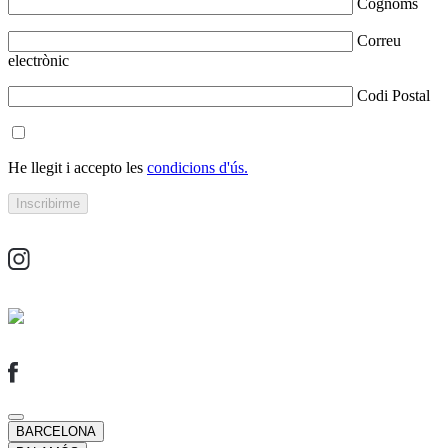
Cognoms
Correu
electrònic
Codi Postal
He llegit i accepto les
condicions d'ús.
BARCELONA