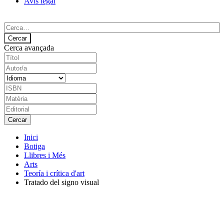
Avís legal
Cerca avançada
Inici
Botiga
Llibres i Més
Arts
Teoría i crítica d'art
Tratado del signo visual