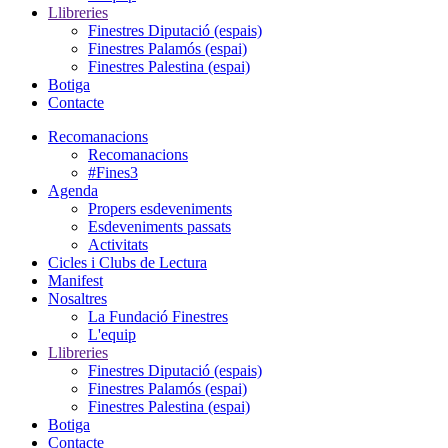
Llibreries
Finestres Diputació (espais)
Finestres Palamós (espai)
Finestres Palestina (espai)
Botiga
Contacte
Recomanacions
Recomanacions
#Fines3
Agenda
Propers esdeveniments
Esdeveniments passats
Activitats
Cicles i Clubs de Lectura
Manifest
Nosaltres
La Fundació Finestres
L'equip
Llibreries
Finestres Diputació (espais)
Finestres Palamós (espai)
Finestres Palestina (espai)
Botiga
Contacte