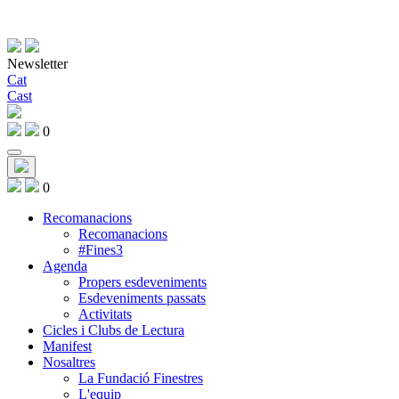
Newsletter
Cat
Cast
0
0
Recomanacions
Recomanacions
#Fines3
Agenda
Propers esdeveniments
Esdeveniments passats
Activitats
Cicles i Clubs de Lectura
Manifest
Nosaltres
La Fundació Finestres
L'equip