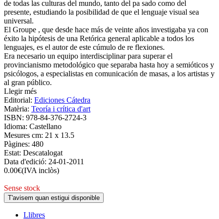
de todas las culturas del mundo, tanto del pa sado como del
presente, estudiando la posibilidad de que el lenguaje visual sea
universal.
El Groupe , que desde hace más de veinte años investigaba ya con
éxito la hipótesis de una Retórica general aplicable a todos los
lenguajes, es el autor de este cúmulo de re flexiones.
Era necesario un equipo interdisciplinar para superar el
provincianismo metodológico que separaba hasta hoy a semióticos y
psicólogos, a especialistas en comunicación de masas, a los artistas y
al gran público.
Llegir més
Editorial:
Ediciones Cátedra
Matèria:
Teoría i crítica d'art
ISBN:
978-84-376-2724-3
Idioma:
Castellano
Mesures cm:
21 x 13.5
Pàgines:
480
Estat:
Descatalogat
Data d'edició:
24-01-2011
0.00
€
(IVA inclòs)
Sense stock
T'avisem quan estigui disponible
Llibres