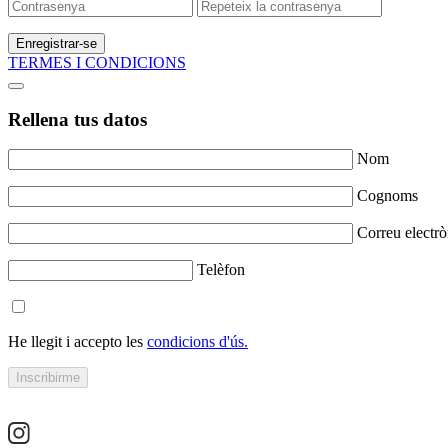
Enregistrar-se
TERMES I CONDICIONS
Rellena tus datos
Nom
Cognoms
Correu electrò
Telèfon
He llegit i accepto les
condicions d'ús.