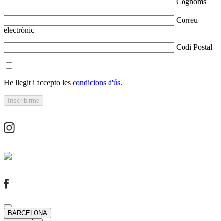
Cognoms
Correu
electrònic
Codi Postal
He llegit i accepto les
condicions d'ús.
BARCELONA