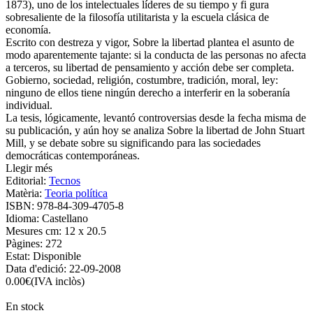
1873), uno de los intelectuales líderes de su tiempo y fi gura
sobresaliente de la filosofía utilitarista y la escuela clásica de
economía.
Escrito con destreza y vigor, Sobre la libertad plantea el asunto de
modo aparentemente tajante: si la conducta de las personas no afecta
a terceros, su libertad de pensamiento y acción debe ser completa.
Gobierno, sociedad, religión, costumbre, tradición, moral, ley:
ninguno de ellos tiene ningún derecho a interferir en la soberanía
individual.
La tesis, lógicamente, levantó controversias desde la fecha misma de
su publicación, y aún hoy se analiza Sobre la libertad de John Stuart
Mill, y se debate sobre su significando para las sociedades
democráticas contemporáneas.
Llegir més
Editorial:
Tecnos
Matèria:
Teoria política
ISBN:
978-84-309-4705-8
Idioma:
Castellano
Mesures cm:
12 x 20.5
Pàgines:
272
Estat:
Disponible
Data d'edició:
22-09-2008
0.00
€
(IVA inclòs)
En stock