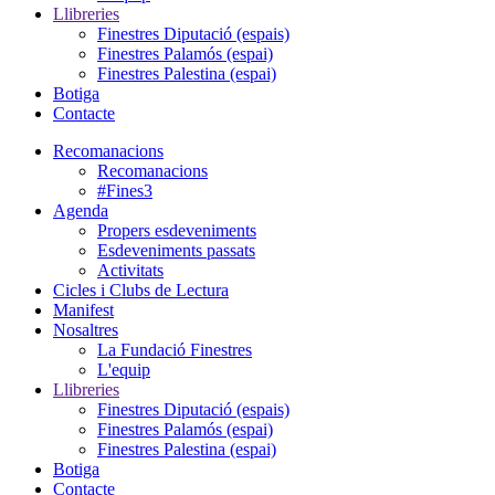
Llibreries
Finestres Diputació (espais)
Finestres Palamós (espai)
Finestres Palestina (espai)
Botiga
Contacte
Recomanacions
Recomanacions
#Fines3
Agenda
Propers esdeveniments
Esdeveniments passats
Activitats
Cicles i Clubs de Lectura
Manifest
Nosaltres
La Fundació Finestres
L'equip
Llibreries
Finestres Diputació (espais)
Finestres Palamós (espai)
Finestres Palestina (espai)
Botiga
Contacte