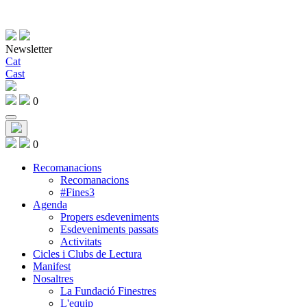
Newsletter
Cat
Cast
0
0
Recomanacions
Recomanacions
#Fines3
Agenda
Propers esdeveniments
Esdeveniments passats
Activitats
Cicles i Clubs de Lectura
Manifest
Nosaltres
La Fundació Finestres
L'equip