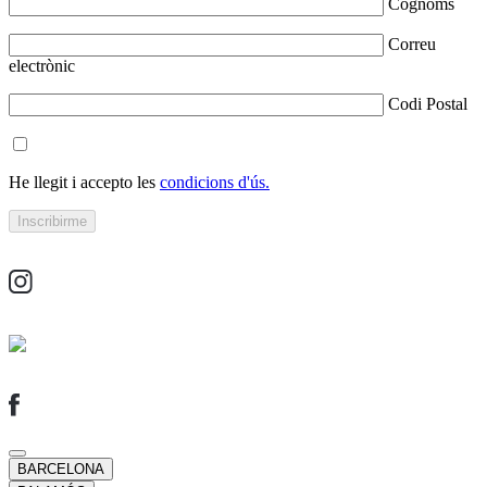
Cognoms
Correu
electrònic
Codi Postal
He llegit i accepto les
condicions d'ús.
BARCELONA