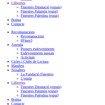
Llibreries
Finestres Diputació (espais)
Finestres Palamós (espai)
Finestres Palestina (espai)
Botiga
Contacte
Recomanacions
Recomanacions
#Fines3
Agenda
Propers esdeveniments
Esdeveniments passats
Activitats
Cicles i Clubs de Lectura
Manifest
Nosaltres
La Fundació Finestres
L'equip
Llibreries
Finestres Diputació (espais)
Finestres Palamós (espai)
Finestres Palestina (espai)
Botiga
Contacte