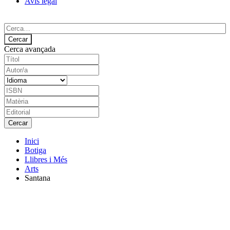
Avís legal
Cerca avançada
Inici
Botiga
Llibres i Més
Arts
Santana