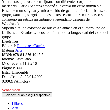
Y mientras que tocaba en Tijuana con diferentes conjuntos
mariachis, Carlos Santana empezó a inventar un estilo inimitable.
Basado en un singular y único sonido de guitarra afro-latin-blues, su
grupo, Santana, surgió a finales de los sesenta en San Francisco y
consiguió un estatus instantáneo y legendario después de
Woodstock.
Supernatural ha colocado de nuevo a Santana en el número uno de
las listas en Estados Unidos, confirmando la longevidad del éxito del
grupo.
Llegir més
Editorial:
Ediciones Cátedra
Matèria:
Arts
ISBN:
978-84-376-1947-7
Idioma:
Castellano
Mesures cm:
11.5 x 18
Pàgines:
344
Estat:
Disponible
Data d'edició:
22-01-2002
0.00
€
(IVA inclòs)
Sense stock
T'avisem quan estigui disponible
Llibres
Arts