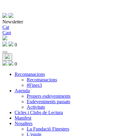
Newsletter
Cat
Cast
0
0
Recomanacions
Recomanacions
#Fines3
Agenda
Propers esdeveniments
Esdeveniments passats
Activitats
Cicles i Clubs de Lectura
Manifest
Nosaltres
La Fundació Finestres
L'equip