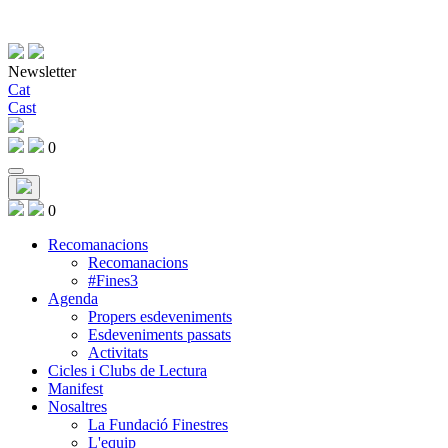
Newsletter
Cat
Cast
0
0
Recomanacions
Recomanacions
#Fines3
Agenda
Propers esdeveniments
Esdeveniments passats
Activitats
Cicles i Clubs de Lectura
Manifest
Nosaltres
La Fundació Finestres
L'equip