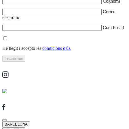
Cognoms
Correu
electrònic
Codi Postal
He llegit i accepto les
condicions d'ús.
BARCELONA