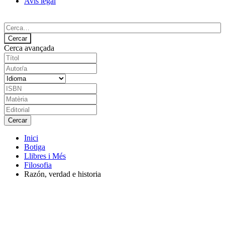
Avís legal
Cerca avançada
Inici
Botiga
Llibres i Més
Filosofia
Razón, verdad e historia