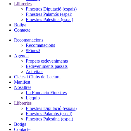
Llibreries
Finestres Diputació (espais)
Finestres Palamós (espai)
Finestres Palestina (espai)
Botiga
Contacte
Recomanacions
Recomanacions
#Fines3
Agenda
Propers esdeveniments
Esdeveniments passats
Activitats
Cicles i Clubs de Lectura
Manifest
Nosaltres
La Fundació Finestres
L'equip
Llibreries
Finestres Diputació (espais)
Finestres Palamós (espai)
Finestres Palestina (espai)
Botiga
Contacte