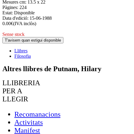
Mesures cm:
13.5 x 22
Pàgines:
224
Estat:
Disponible
Data d'edició:
15-06-1988
0.00
€
(IVA inclòs)
Sense stock
T'avisem quan estigui disponible
Llibres
Filosofia
Altres llibres de Putnam, Hilary
LLIBRERIA
PER A
LLEGIR
Recomanacions
Activitats
Manifest