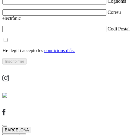
Cognoms
Correu
electrònic
Codi Postal
He llegit i accepto les
condicions d'ús.
BARCELONA