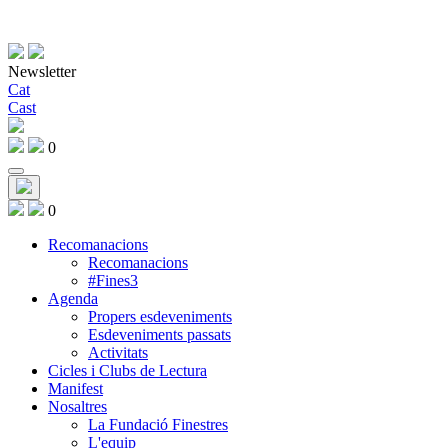
Newsletter
Cat
Cast
0
0
Recomanacions
Recomanacions
#Fines3
Agenda
Propers esdeveniments
Esdeveniments passats
Activitats
Cicles i Clubs de Lectura
Manifest
Nosaltres
La Fundació Finestres
L'equip