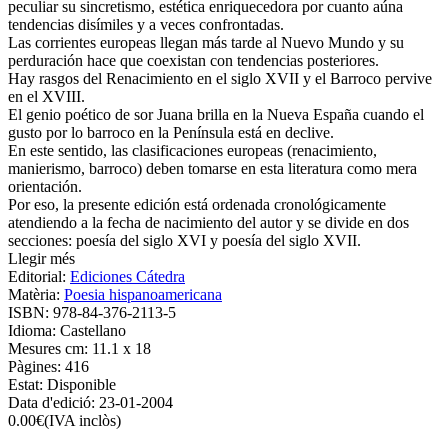
peculiar su sincretismo, estética enriquecedora por cuanto aúna
tendencias disímiles y a veces confrontadas.
Las corrientes europeas llegan más tarde al Nuevo Mundo y su
perduración hace que coexistan con tendencias posteriores.
Hay rasgos del Renacimiento en el siglo XVII y el Barroco pervive
en el XVIII.
El genio poético de sor Juana brilla en la Nueva España cuando el
gusto por lo barroco en la Península está en declive.
En este sentido, las clasificaciones europeas (renacimiento,
manierismo, barroco) deben tomarse en esta literatura como mera
orientación.
Por eso, la presente edición está ordenada cronológicamente
atendiendo a la fecha de nacimiento del autor y se divide en dos
secciones: poesía del siglo XVI y poesía del siglo XVII.
Llegir més
Editorial:
Ediciones Cátedra
Matèria:
Poesia hispanoamericana
ISBN:
978-84-376-2113-5
Idioma:
Castellano
Mesures cm:
11.1 x 18
Pàgines:
416
Estat:
Disponible
Data d'edició:
23-01-2004
0.00
€
(IVA inclòs)