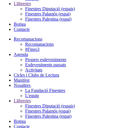
Llibreries
Finestres Diputació (espais)
Finestres Palamós (espai)
Finestres Palestina (espai)
Botiga
Contacte
Recomanacions
Recomanacions
#Fines3
Agenda
Propers esdeveniments
Esdeveniments passats
Activitats
Cicles i Clubs de Lectura
Manifest
Nosaltres
La Fundació Finestres
L'equip
Llibreries
Finestres Diputació (espais)
Finestres Palamós (espai)
Finestres Palestina (espai)
Botiga
Contacte