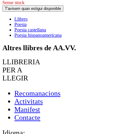
Sense stock
T'avisem quan estigui disponible
Llibres
Poesia
Poesia castellana
Poesia hispanoamericana
Altres llibres de AA.VV.
LLIBRERIA
PER A
LLEGIR
Recomanacions
Activitats
Manifest
Contacte
Idioma: