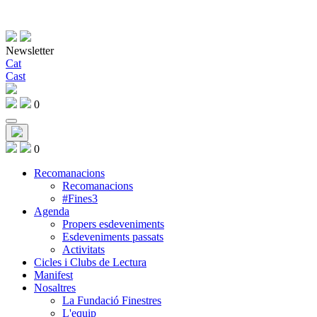
Newsletter
Cat
Cast
0
0
Recomanacions
Recomanacions
#Fines3
Agenda
Propers esdeveniments
Esdeveniments passats
Activitats
Cicles i Clubs de Lectura
Manifest
Nosaltres
La Fundació Finestres
L'equip