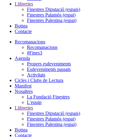
Llibreries
Finestres Diputació (espais)
Finestres Palamós (espai)
Finestres Palestina (espai)
Botiga
Contacte
Recomanacions
Recomanacions
#Fines3
Agenda
Propers esdeveniments
Esdeveniments passats
Activitats
Cicles i Clubs de Lectura
Manifest
Nosaltres
La Fundació Finestres
L'equip
Llibreries
Finestres Diputació (espais)
Finestres Palamós (espai)
Finestres Palestina (espai)
Botiga
Contacte