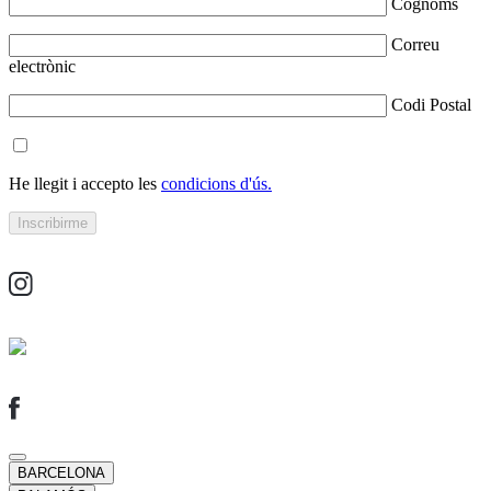
Cognoms
Correu
electrònic
Codi Postal
He llegit i accepto les
condicions d'ús.
BARCELONA