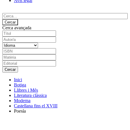
Avís legal
Cerca avançada
Inici
Botiga
Llibres i Més
Literatura clàssica
Moderna
Castellana fins el XVIII
Poesía