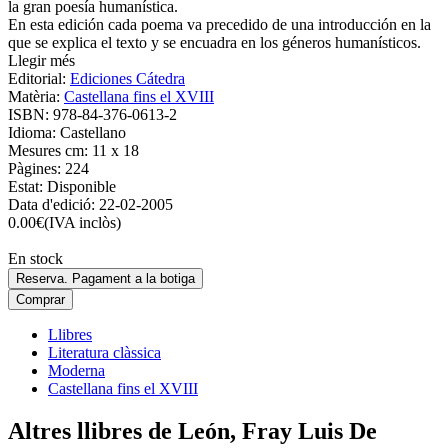
la gran poesía humanística.
En esta edición cada poema va precedido de una introducción en la
que se explica el texto y se encuadra en los géneros humanísticos.
Llegir més
Editorial:
Ediciones Cátedra
Matèria:
Castellana fins el XVIII
ISBN:
978-84-376-0613-2
Idioma:
Castellano
Mesures cm:
11 x 18
Pàgines:
224
Estat:
Disponible
Data d'edició:
22-02-2005
0.00
€
(IVA inclòs)
En stock
Reserva. Pagament a la botiga
Comprar
Llibres
Literatura clàssica
Moderna
Castellana fins el XVIII
Altres llibres de León, Fray Luis De