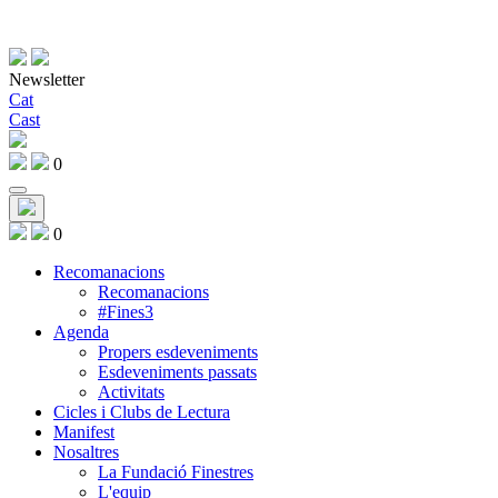
Newsletter
Cat
Cast
0
0
Recomanacions
Recomanacions
#Fines3
Agenda
Propers esdeveniments
Esdeveniments passats
Activitats
Cicles i Clubs de Lectura
Manifest
Nosaltres
La Fundació Finestres
L'equip