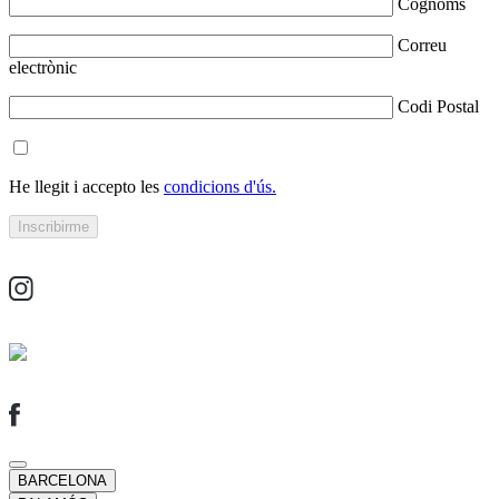
Cognoms
Correu
electrònic
Codi Postal
He llegit i accepto les
condicions d'ús.
BARCELONA