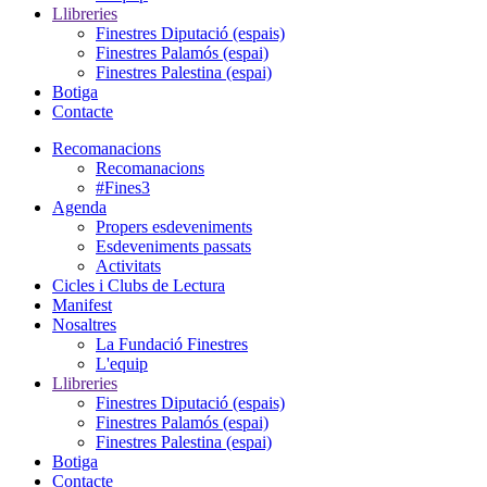
Llibreries
Finestres Diputació (espais)
Finestres Palamós (espai)
Finestres Palestina (espai)
Botiga
Contacte
Recomanacions
Recomanacions
#Fines3
Agenda
Propers esdeveniments
Esdeveniments passats
Activitats
Cicles i Clubs de Lectura
Manifest
Nosaltres
La Fundació Finestres
L'equip
Llibreries
Finestres Diputació (espais)
Finestres Palamós (espai)
Finestres Palestina (espai)
Botiga
Contacte