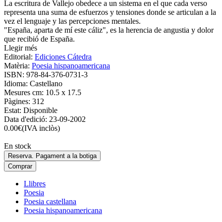
La escritura de Vallejo obedece a un sistema en el que cada verso
representa una suma de esfuerzos y tensiones donde se articulan a la
vez el lenguaje y las percepciones mentales.
"España, aparta de mí este cáliz", es la herencia de angustia y dolor
que recibió de España.
Llegir més
Editorial:
Ediciones Cátedra
Matèria:
Poesia hispanoamericana
ISBN:
978-84-376-0731-3
Idioma:
Castellano
Mesures cm:
10.5 x 17.5
Pàgines:
312
Estat:
Disponible
Data d'edició:
23-09-2002
0.00
€
(IVA inclòs)
En stock
Reserva. Pagament a la botiga
Comprar
Llibres
Poesia
Poesia castellana
Poesia hispanoamericana