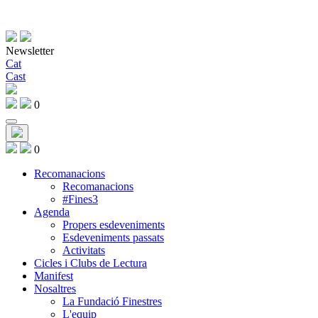
Newsletter
Cat
Cast
0
0
Recomanacions
Recomanacions
#Fines3
Agenda
Propers esdeveniments
Esdeveniments passats
Activitats
Cicles i Clubs de Lectura
Manifest
Nosaltres
La Fundació Finestres
L'equip