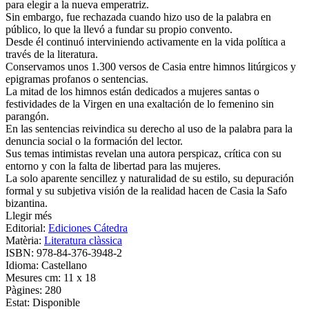
para elegir a la nueva emperatriz.
Sin embargo, fue rechazada cuando hizo uso de la palabra en
público, lo que la llevó a fundar su propio convento.
Desde él continuó interviniendo activamente en la vida política a
través de la literatura.
Conservamos unos 1.300 versos de Casia entre himnos litúrgicos y
epigramas profanos o sentencias.
La mitad de los himnos están dedicados a mujeres santas o
festividades de la Virgen en una exaltación de lo femenino sin
parangón.
En las sentencias reivindica su derecho al uso de la palabra para la
denuncia social o la formación del lector.
Sus temas intimistas revelan una autora perspicaz, crítica con su
entorno y con la falta de libertad para las mujeres.
La solo aparente sencillez y naturalidad de su estilo, su depuración
formal y su subjetiva visión de la realidad hacen de Casia la Safo
bizantina.
Llegir més
Editorial:
Ediciones Cátedra
Matèria:
Literatura clàssica
ISBN:
978-84-376-3948-2
Idioma:
Castellano
Mesures cm:
11 x 18
Pàgines:
280
Estat:
Disponible