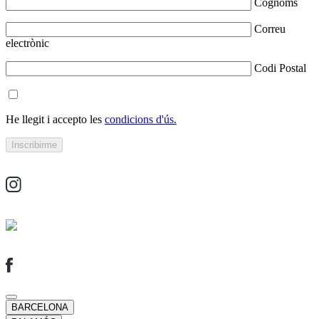
Cognoms
Correu
electrònic
Codi Postal
He llegit i accepto les
condicions d'ús.
BARCELONA