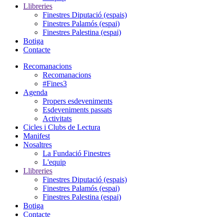
Llibreries
Finestres Diputació (espais)
Finestres Palamós (espai)
Finestres Palestina (espai)
Botiga
Contacte
Recomanacions
Recomanacions
#Fines3
Agenda
Propers esdeveniments
Esdeveniments passats
Activitats
Cicles i Clubs de Lectura
Manifest
Nosaltres
La Fundació Finestres
L'equip
Llibreries
Finestres Diputació (espais)
Finestres Palamós (espai)
Finestres Palestina (espai)
Botiga
Contacte