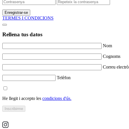
Enregistrar-se
TERMES I CONDICIONS
Rellena tus datos
Nom
Cognoms
Correu electrò
Telèfon
He llegit i accepto les
condicions d'ús.