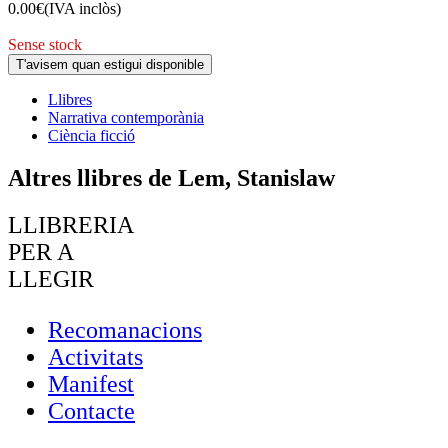
0.00
€
(IVA inclòs)
Sense stock
T'avisem quan estigui disponible
Llibres
Narrativa contemporània
Ciència ficció
Altres llibres de Lem, Stanislaw
LLIBRERIA
PER A
LLEGIR
Recomanacions
Activitats
Manifest
Contacte