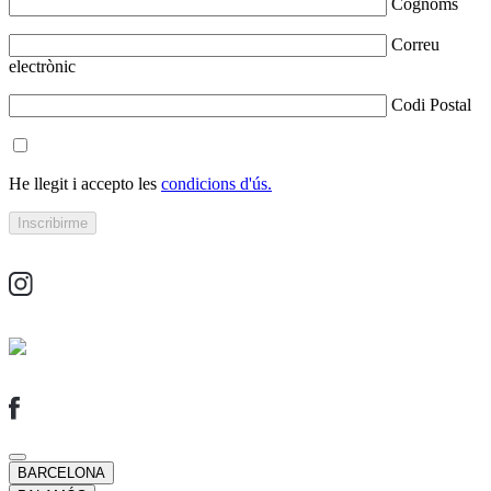
Cognoms
Correu
electrònic
Codi Postal
He llegit i accepto les
condicions d'ús.
BARCELONA