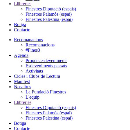
Llibreries
Finestres Diputació (espais)
Finestres Palamós (espai)
Finestres Palestina (espai)
Botiga
Contacte
Recomanacions
Recomanacions
#Fines3
Agenda
Propers esdeveniments
Esdeveniments passats
Activitats
Cicles i Clubs de Lectura
Manifest
Nosaltres
La Fundació Finestres
L'equip
Llibreries
Finestres Diputació (espais)
Finestres Palamós (espai)
Finestres Palestina (espai)
Botiga
Contacte