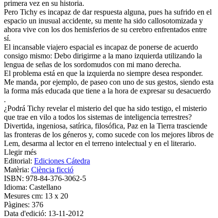
primera vez en su historia.
Pero Tichy es incapaz de dar respuesta alguna, pues ha sufrido en el
espacio un inusual accidente, su mente ha sido callosotomizada y
ahora vive con los dos hemisferios de su cerebro enfrentados entre
sí.
El incansable viajero espacial es incapaz de ponerse de acuerdo
consigo mismo: Debo dirigirme a la mano izquierda utilizando la
lengua de señas de los sordomudos con mi mano derecha.
El problema está en que la izquierda no siempre desea responder.
Me manda, por ejemplo, de paseo con uno de sus gestos, siendo esta
la forma más educada que tiene a la hora de expresar su desacuerdo
.
¿Podrá Tichy revelar el misterio del que ha sido testigo, el misterio
que trae en vilo a todos los sistemas de inteligencia terrestres?
Divertida, ingeniosa, satírica, filosófica, Paz en la Tierra trasciende
las fronteras de los géneros y, como sucede con los mejores libros de
Lem, desarma al lector en el terreno intelectual y en el literario.
Llegir més
Editorial:
Ediciones Cátedra
Matèria:
Ciència ficció
ISBN:
978-84-376-3062-5
Idioma:
Castellano
Mesures cm:
13 x 20
Pàgines:
376
Data d'edició:
13-11-2012