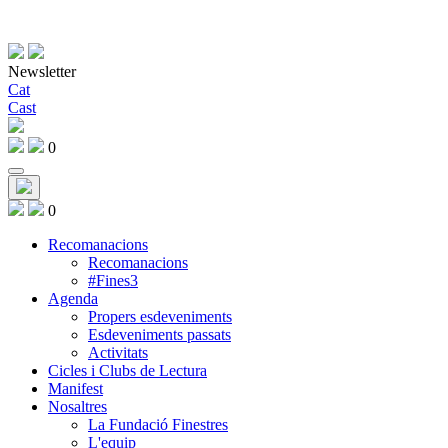
Newsletter
Cat
Cast
0
0
Recomanacions
Recomanacions
#Fines3
Agenda
Propers esdeveniments
Esdeveniments passats
Activitats
Cicles i Clubs de Lectura
Manifest
Nosaltres
La Fundació Finestres
L'equip