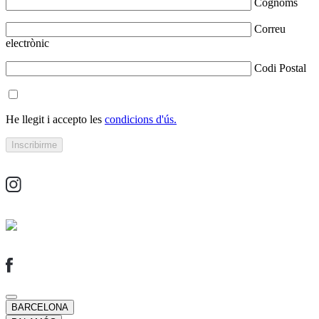
Cognoms
Correu
electrònic
Codi Postal
He llegit i accepto les
condicions d'ús.
BARCELONA