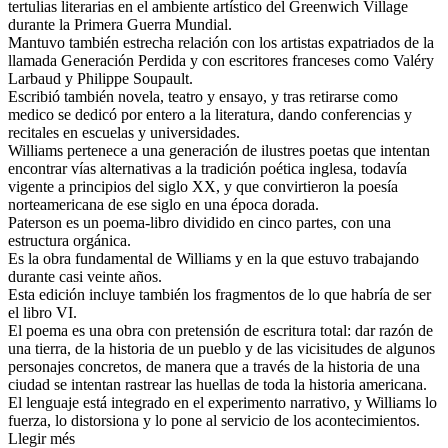
tertulias literarias en el ambiente artístico del Greenwich Village
durante la Primera Guerra Mundial.
Mantuvo también estrecha relación con los artistas expatriados de la
llamada Generación Perdida y con escritores franceses como Valéry
Larbaud y Philippe Soupault.
Escribió también novela, teatro y ensayo, y tras retirarse como
medico se dedicó por entero a la literatura, dando conferencias y
recitales en escuelas y universidades.
Williams pertenece a una generación de ilustres poetas que intentan
encontrar vías alternativas a la tradición poética inglesa, todavía
vigente a principios del siglo XX, y que convirtieron la poesía
norteamericana de ese siglo en una época dorada.
Paterson es un poema-libro dividido en cinco partes, con una
estructura orgánica.
Es la obra fundamental de Williams y en la que estuvo trabajando
durante casi veinte años.
Esta edición incluye también los fragmentos de lo que habría de ser
el libro VI.
El poema es una obra con pretensión de escritura total: dar razón de
una tierra, de la historia de un pueblo y de las vicisitudes de algunos
personajes concretos, de manera que a través de la historia de una
ciudad se intentan rastrear las huellas de toda la historia americana.
El lenguaje está integrado en el experimento narrativo, y Williams lo
fuerza, lo distorsiona y lo pone al servicio de los acontecimientos.
Llegir més