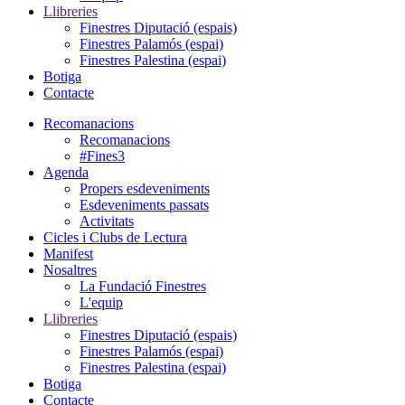
Llibreries
Finestres Diputació (espais)
Finestres Palamós (espai)
Finestres Palestina (espai)
Botiga
Contacte
Recomanacions
Recomanacions
#Fines3
Agenda
Propers esdeveniments
Esdeveniments passats
Activitats
Cicles i Clubs de Lectura
Manifest
Nosaltres
La Fundació Finestres
L'equip
Llibreries
Finestres Diputació (espais)
Finestres Palamós (espai)
Finestres Palestina (espai)
Botiga
Contacte