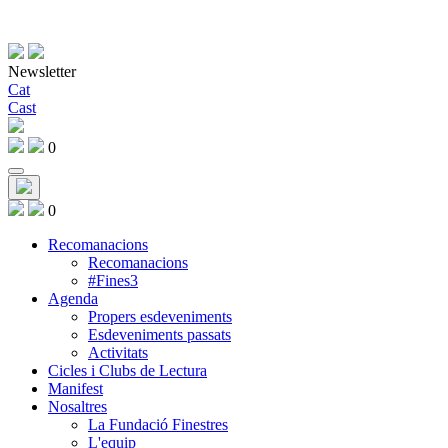
Newsletter
Cat
Cast
0
0
Recomanacions
Recomanacions
#Fines3
Agenda
Propers esdeveniments
Esdeveniments passats
Activitats
Cicles i Clubs de Lectura
Manifest
Nosaltres
La Fundació Finestres
L'equip