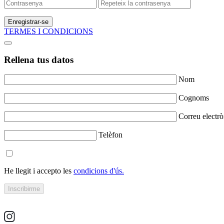
Enregistrar-se
TERMES I CONDICIONS
Rellena tus datos
Nom
Cognoms
Correu electrò
Telèfon
He llegit i accepto les
condicions d'ús.