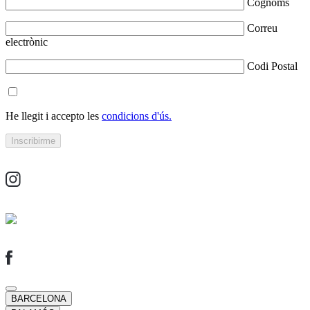
Cognoms
Correu
electrònic
Codi Postal
He llegit i accepto les
condicions d'ús.
BARCELONA