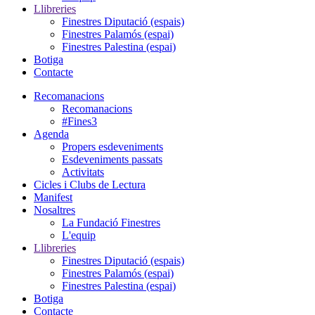
Llibreries
Finestres Diputació (espais)
Finestres Palamós (espai)
Finestres Palestina (espai)
Botiga
Contacte
Recomanacions
Recomanacions
#Fines3
Agenda
Propers esdeveniments
Esdeveniments passats
Activitats
Cicles i Clubs de Lectura
Manifest
Nosaltres
La Fundació Finestres
L'equip
Llibreries
Finestres Diputació (espais)
Finestres Palamós (espai)
Finestres Palestina (espai)
Botiga
Contacte