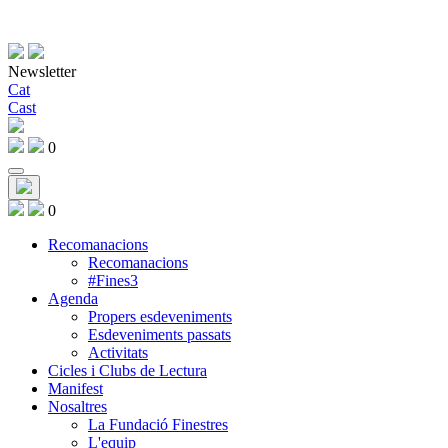
Newsletter
Cat
Cast
0
0
Recomanacions
Recomanacions
#Fines3
Agenda
Propers esdeveniments
Esdeveniments passats
Activitats
Cicles i Clubs de Lectura
Manifest
Nosaltres
La Fundació Finestres
L'equip