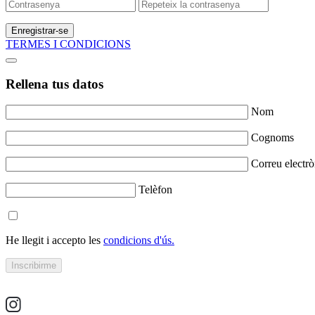
Enregistrar-se
TERMES I CONDICIONS
Rellena tus datos
Nom
Cognoms
Correu electrò
Telèfon
He llegit i accepto les
condicions d'ús.