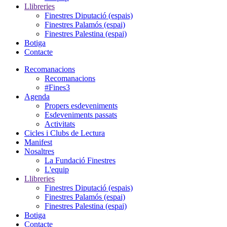
Llibreries
Finestres Diputació (espais)
Finestres Palamós (espai)
Finestres Palestina (espai)
Botiga
Contacte
Recomanacions
Recomanacions
#Fines3
Agenda
Propers esdeveniments
Esdeveniments passats
Activitats
Cicles i Clubs de Lectura
Manifest
Nosaltres
La Fundació Finestres
L'equip
Llibreries
Finestres Diputació (espais)
Finestres Palamós (espai)
Finestres Palestina (espai)
Botiga
Contacte