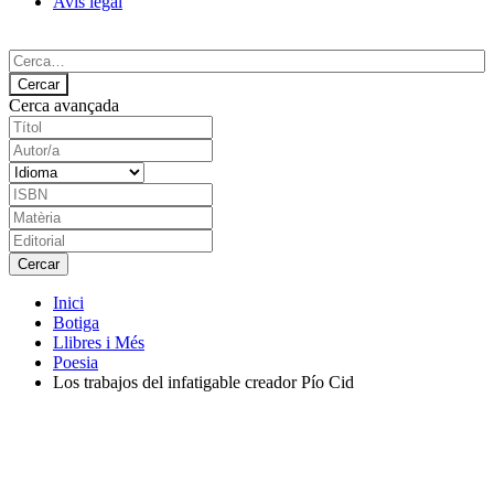
Avís legal
Cerca avançada
Inici
Botiga
Llibres i Més
Poesia
Los trabajos del infatigable creador Pío Cid