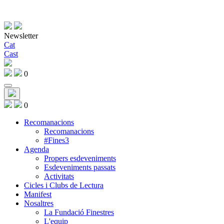
Newsletter
Cat
Cast
0
0
Recomanacions
Recomanacions
#Fines3
Agenda
Propers esdeveniments
Esdeveniments passats
Activitats
Cicles i Clubs de Lectura
Manifest
Nosaltres
La Fundació Finestres
L'equip