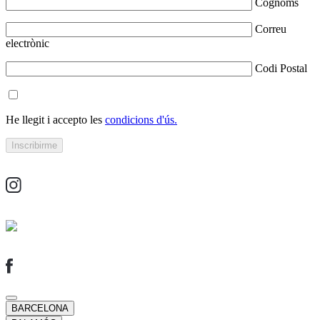
Cognoms
Correu
electrònic
Codi Postal
He llegit i accepto les
condicions d'ús.
BARCELONA