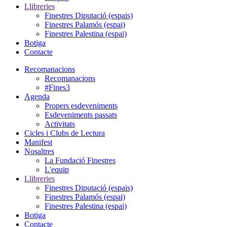
Llibreries
Finestres Diputació (espais)
Finestres Palamós (espai)
Finestres Palestina (espai)
Botiga
Contacte
Recomanacions
Recomanacions
#Fines3
Agenda
Propers esdeveniments
Esdeveniments passats
Activitats
Cicles i Clubs de Lectura
Manifest
Nosaltres
La Fundació Finestres
L'equip
Llibreries
Finestres Diputació (espais)
Finestres Palamós (espai)
Finestres Palestina (espai)
Botiga
Contacte