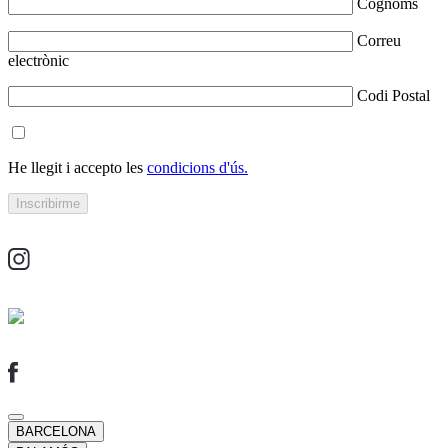
Cognoms
Correu
electrònic
Codi Postal
He llegit i accepto les
condicions d'ús.
BARCELONA