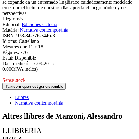
se expande en un entramado lingüístico cuidadosamente modelado
en el que el lector de nuestros días aprecia el juego irónico y de
perspectivas.
Llegir més
Editorial:
Ediciones Cátedra
Matèria:
Narrativa contemporània
ISBN:
978-84-376-3446-3
Idioma:
Castellano
Mesures cm:
11 x 18
Pàgines:
776
Estat:
Disponible
Data d'edició:
17-09-2015
0.00
€
(IVA inclòs)
Sense stock
T'avisem quan estigui disponible
Llibres
Narrativa contemporània
Altres llibres de Manzoni, Alessandro
LLIBRERIA
PER A