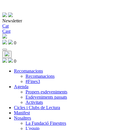
Newsletter
Cat
Cast
0
0
Recomanacions
Recomanacions
#Fines3
Agenda
Propers esdeveniments
Esdeveniments passats
Activitats
Cicles i Clubs de Lectura
Manifest
Nosaltres
La Fundació Finestres
L'equip