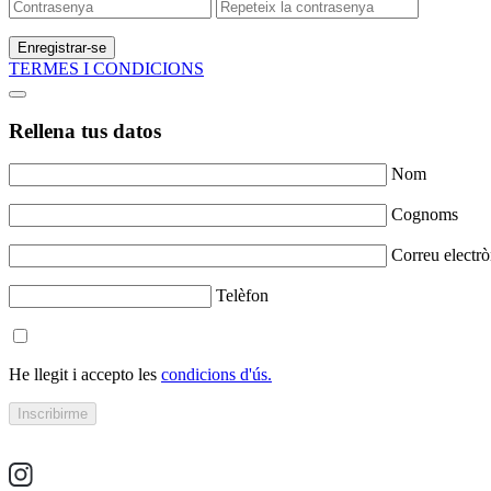
Enregistrar-se
TERMES I CONDICIONS
Rellena tus datos
Nom
Cognoms
Correu electrò
Telèfon
He llegit i accepto les
condicions d'ús.