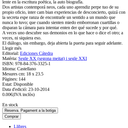
lente en la escritura poética, la auto biografía.
Dos artistas contemporá neos, cada uno aprendiz perpe tuo de su
propio oficio, inter cam bian experiencias de desconcierto, quizá con
la secreta espe ranza de encontrarle un sentido a un mundo que
nunca lo tuvo; que cuando sienten miedo emborronan cuartillas o
disparan la cámara para intentar enten der qué sucede y por qué.
A veces uno descubre sus demonios en lo que hace o dice el otro; a
veces, ni siquiera eso.
El diálogo, sin embargo, deja abierta la puerta para seguir adelante.
Llegir més
Editorial:
Ediciones Cátedra
Matèria:
Segle XX (segona meitat) i segle XXI
ISBN:
978-84-376-3325-1
Idioma:
Castellano
Mesures cm:
18 x 23.5
Pàgines:
144
Estat:
Disponible
Data d'edició:
23-10-2014
0.00
€
(IVA inclòs)
En stock
Reserva. Pagament a la botiga
Comprar
Llibres