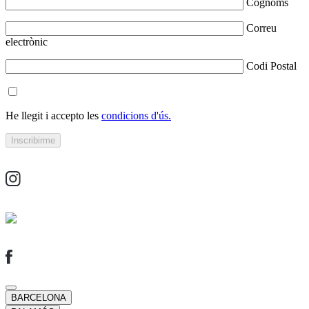
Cognoms
Correu
electrònic
Codi Postal
He llegit i accepto les
condicions d'ús.
BARCELONA