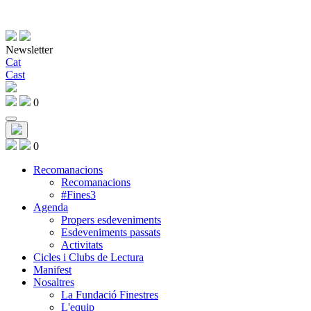
Newsletter
Cat
Cast
0
0
Recomanacions
Recomanacions
#Fines3
Agenda
Propers esdeveniments
Esdeveniments passats
Activitats
Cicles i Clubs de Lectura
Manifest
Nosaltres
La Fundació Finestres
L'equip