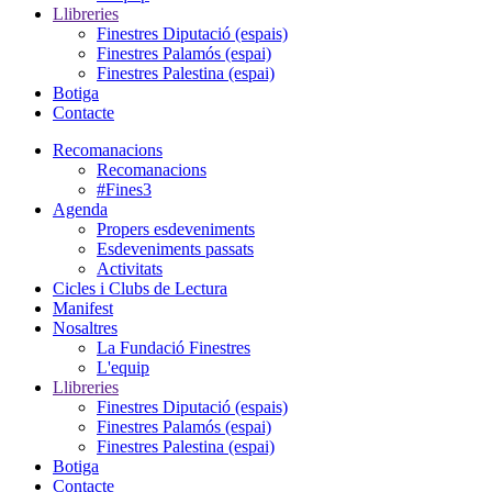
Llibreries
Finestres Diputació (espais)
Finestres Palamós (espai)
Finestres Palestina (espai)
Botiga
Contacte
Recomanacions
Recomanacions
#Fines3
Agenda
Propers esdeveniments
Esdeveniments passats
Activitats
Cicles i Clubs de Lectura
Manifest
Nosaltres
La Fundació Finestres
L'equip
Llibreries
Finestres Diputació (espais)
Finestres Palamós (espai)
Finestres Palestina (espai)
Botiga
Contacte