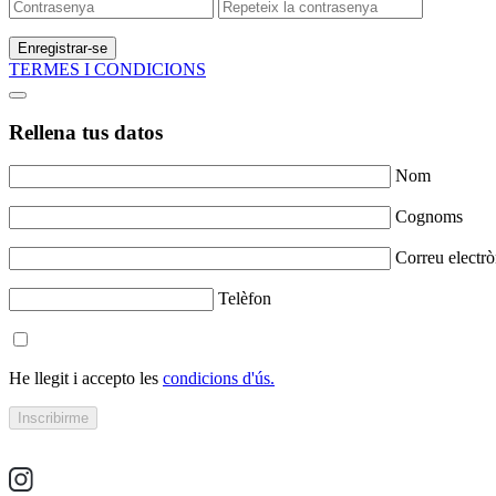
Enregistrar-se
TERMES I CONDICIONS
Rellena tus datos
Nom
Cognoms
Correu electrò
Telèfon
He llegit i accepto les
condicions d'ús.