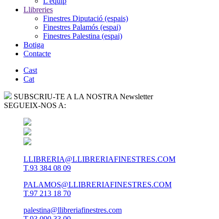
L'equip
Llibreries
Finestres Diputació (espais)
Finestres Palamós (espai)
Finestres Palestina (espai)
Botiga
Contacte
Cast
Cat
SUBSCRIU-TE A LA NOSTRA Newsletter
SEGUEIX-NOS A:
LLIBRERIA@LLIBRERIAFINESTRES.COM
T.93 384 08 09
PALAMOS@LLIBRERIAFINESTRES.COM
T.97 213 18 70
palestina@llibreriafinestres.com
T.93 090 33 00