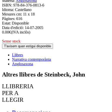
Matèria:
Anglosaxona
ISBN:
978-84-376-0813-6
Idioma:
Castellano
Mesures cm:
11 x 18
Pàgines:
616
Estat:
Disponible
Data d'edició:
14-07-2005
0.00
€
(IVA inclòs)
Sense stock
T'avisem quan estigui disponible
Llibres
Narrativa contemporània
Anglosaxona
Altres llibres de Steinbeck, John
LLIBRERIA
PER A
LLEGIR