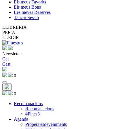
Els meus Favorits
Els meus Bons
Les meves Reserves
Tancar Sessió
LLIBRERIA
PER A
LLEGIR
Newsletter
Cat
Cast
0
0
Recomanacions
Recomanacions
#Fines3
Agenda
Propers esdeveniments