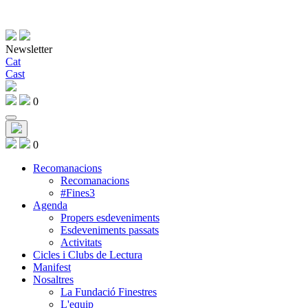
Newsletter
Cat
Cast
0
0
Recomanacions
Recomanacions
#Fines3
Agenda
Propers esdeveniments
Esdeveniments passats
Activitats
Cicles i Clubs de Lectura
Manifest
Nosaltres
La Fundació Finestres
L'equip