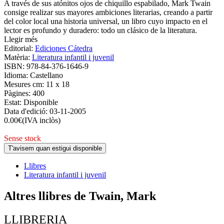
A través de sus atónitos ojos de chiquillo espabilado, Mark Twain
consige realizar sus mayores ambiciones literarias, creando a partir
del color local una historia universal, un libro cuyo impacto en el
lector es profundo y duradero: todo un clásico de la literatura.
Llegir més
Editorial:
Ediciones Cátedra
Matèria:
Literatura infantil i juvenil
ISBN:
978-84-376-1646-9
Idioma:
Castellano
Mesures cm:
11 x 18
Pàgines:
400
Estat:
Disponible
Data d'edició:
03-11-2005
0.00
€
(IVA inclòs)
Sense stock
T'avisem quan estigui disponible
Llibres
Literatura infantil i juvenil
Altres llibres de Twain, Mark
LLIBRERIA