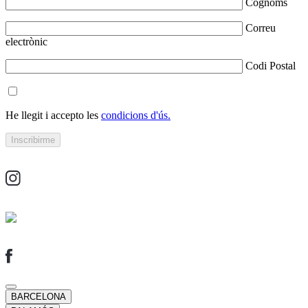
Cognoms
Correu
electrònic
Codi Postal
He llegit i accepto les
condicions d'ús.
BARCELONA