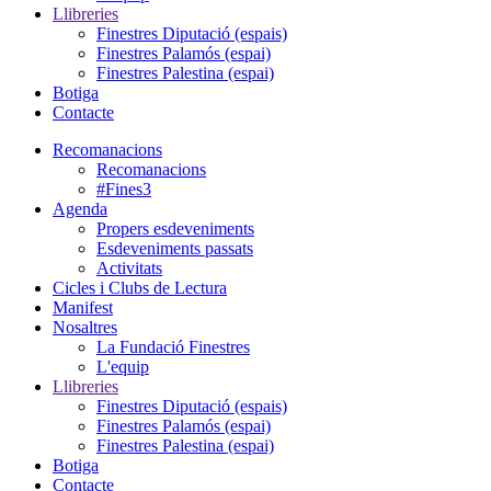
Llibreries
Finestres Diputació (espais)
Finestres Palamós (espai)
Finestres Palestina (espai)
Botiga
Contacte
Recomanacions
Recomanacions
#Fines3
Agenda
Propers esdeveniments
Esdeveniments passats
Activitats
Cicles i Clubs de Lectura
Manifest
Nosaltres
La Fundació Finestres
L'equip
Llibreries
Finestres Diputació (espais)
Finestres Palamós (espai)
Finestres Palestina (espai)
Botiga
Contacte