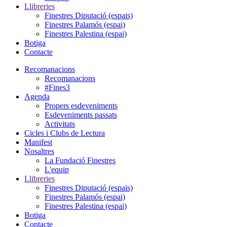
Llibreries
Finestres Diputació (espais)
Finestres Palamós (espai)
Finestres Palestina (espai)
Botiga
Contacte
Recomanacions
Recomanacions
#Fines3
Agenda
Propers esdeveniments
Esdeveniments passats
Activitats
Cicles i Clubs de Lectura
Manifest
Nosaltres
La Fundació Finestres
L'equip
Llibreries
Finestres Diputació (espais)
Finestres Palamós (espai)
Finestres Palestina (espai)
Botiga
Contacte