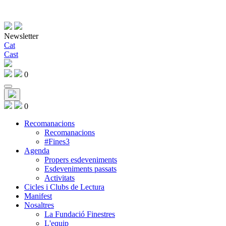
Newsletter
Cat
Cast
0
0
Recomanacions
Recomanacions
#Fines3
Agenda
Propers esdeveniments
Esdeveniments passats
Activitats
Cicles i Clubs de Lectura
Manifest
Nosaltres
La Fundació Finestres
L'equip