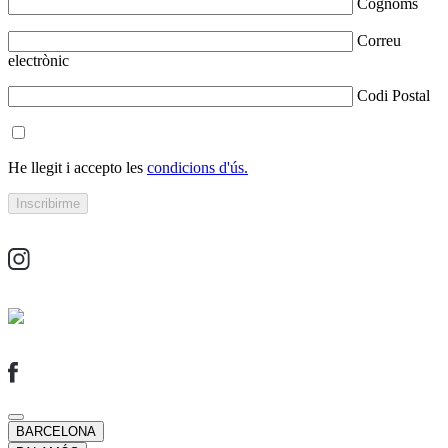
Cognoms
Correu
electrònic
Codi Postal
He llegit i accepto les
condicions d'ús.
BARCELONA