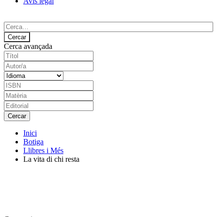
Avís legal
Cerca avançada
Inici
Botiga
Llibres i Més
La vita di chi resta