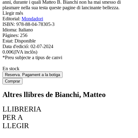
anni, durante i quali Matteo B. Bianchi non ha mai smesso di
plasmare nella sua testa queste pagine di lancinante bellezza.
Llegir més
Editorial:
Mondadori
ISBN:
978-88-04-78305-3
Idioma:
Italiano
Pàgines:
256
Estat:
Disponible
Data d'edició:
02-07-2024
0.00
€
(IVA inclòs)
*Preu subjecte a tipus de canvi
En stock
Reserva. Pagament a la botiga
Comprar
Altres llibres de Bianchi, Matteo
LLIBRERIA
PER A
LLEGIR