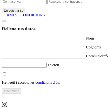
Enregistrar-se
TERMES I CONDICIONS
Rellena tus datos
Nom
Cognoms
Correu electrò
Telèfon
He llegit i accepto les
condicions d'ús.