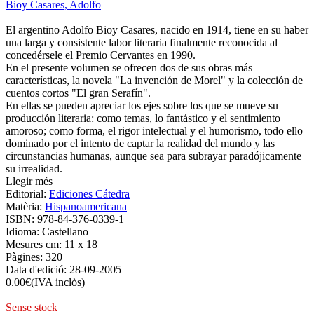
Bioy Casares, Adolfo
El argentino Adolfo Bioy Casares, nacido en 1914, tiene en su haber
una larga y consistente labor literaria finalmente reconocida al
concedérsele el Premio Cervantes en 1990.
En el presente volumen se ofrecen dos de sus obras más
características, la novela "La invención de Morel" y la colección de
cuentos cortos "El gran Serafín".
En ellas se pueden apreciar los ejes sobre los que se mueve su
producción literaria: como temas, lo fantástico y el sentimiento
amoroso; como forma, el rigor intelectual y el humorismo, todo ello
dominado por el intento de captar la realidad del mundo y las
circunstancias humanas, aunque sea para subrayar paradójicamente
su irrealidad.
Llegir més
Editorial:
Ediciones Cátedra
Matèria:
Hispanoamericana
ISBN:
978-84-376-0339-1
Idioma:
Castellano
Mesures cm:
11 x 18
Pàgines:
320
Data d'edició:
28-09-2005
0.00
€
(IVA inclòs)
Sense stock