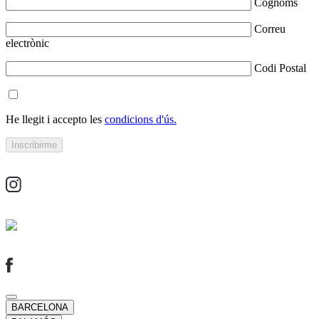
Cognoms
Correu
electrònic
Codi Postal
He llegit i accepto les
condicions d'ús.
BARCELONA