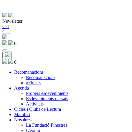
Newsletter
Cat
Cast
0
0
Recomanacions
Recomanacions
#Fines3
Agenda
Propers esdeveniments
Esdeveniments passats
Activitats
Cicles i Clubs de Lectura
Manifest
Nosaltres
La Fundació Finestres
L'equip