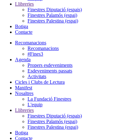
Llibreries
Finestres Diputació (espais)
Finestres Palamós (espai)
Finestres Palestina (espai)
Botiga
Contacte
Recomanacions
Recomanacions
#Fines3
Agenda
Propers esdeveniments
Esdeveniments passats
Activitats
Cicles i Clubs de Lectura
Manifest
Nosaltres
La Fundació Finestres
L'equip
Llibreries
Finestres Diputació (espais)
Finestres Palamós (espai)
Finestres Palestina (espai)
Botiga
Contacte