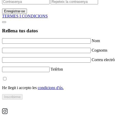
Enregistrar-se
TERMES I CONDICIONS
Rellena tus datos
Nom
Cognoms
Correu electrò
Telèfon
He llegit i accepto les
condicions d'ús.