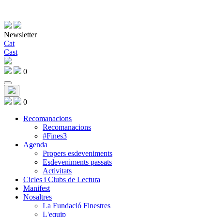
Newsletter
Cat
Cast
0
0
Recomanacions
Recomanacions
#Fines3
Agenda
Propers esdeveniments
Esdeveniments passats
Activitats
Cicles i Clubs de Lectura
Manifest
Nosaltres
La Fundació Finestres
L'equip