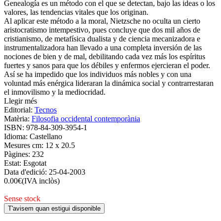
Genealogía es un método con el que se detectan, bajo las ideas o los
valores, las tendencias vitales que los originan.
Al aplicar este método a la moral, Nietzsche no oculta un cierto
aristocratismo intempestivo, pues concluye que dos mil años de
cristianismo, de metafísica dualista y de ciencia mecanizadora e
instrumentalizadora han llevado a una completa inversión de las
nociones de bien y de mal, debilitando cada vez más los espíritus
fuertes y sanos para que los débiles y enfermos ejercieran el poder.
Así se ha impedido que los individuos más nobles y con una
voluntad más enérgica lideraran la dinámica social y contrarrestaran
el inmovilismo y la mediocridad.
Llegir més
Editorial:
Tecnos
Matèria:
Filosofia occidental contemporània
ISBN:
978-84-309-3954-1
Idioma:
Castellano
Mesures cm:
12 x 20.5
Pàgines:
232
Estat:
Esgotat
Data d'edició:
25-04-2003
0.00
€
(IVA inclòs)
Sense stock
T'avisem quan estigui disponible