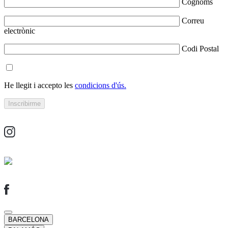
Cognoms
Correu
electrònic
Codi Postal
He llegit i accepto les
condicions d'ús.
BARCELONA