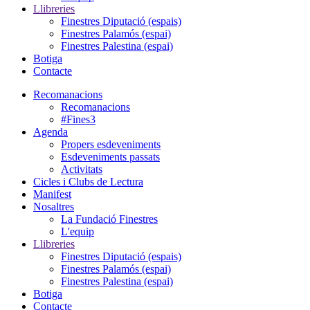
Llibreries
Finestres Diputació (espais)
Finestres Palamós (espai)
Finestres Palestina (espai)
Botiga
Contacte
Recomanacions
Recomanacions
#Fines3
Agenda
Propers esdeveniments
Esdeveniments passats
Activitats
Cicles i Clubs de Lectura
Manifest
Nosaltres
La Fundació Finestres
L'equip
Llibreries
Finestres Diputació (espais)
Finestres Palamós (espai)
Finestres Palestina (espai)
Botiga
Contacte