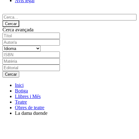
Avís legal
Cerca avançada
Inici
Botiga
Llibres i Més
Teatre
Obres de teatre
La dama duende