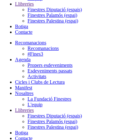
Llibreries
Finestres Diputació (espais)
Finestres Palamós (espai)
Finestres Palestina (espai)
Botiga
Contacte
Recomanacions
Recomanacions
#Fines3
Agenda
Propers esdeveniments
Esdeveniments passats
Activitats
Cicles i Clubs de Lectura
Manifest
Nosaltres
La Fundació Finestres
L'equip
Llibreries
Finestres Diputació (espais)
Finestres Palamós (espai)
Finestres Palestina (espai)
Botiga
Contacte