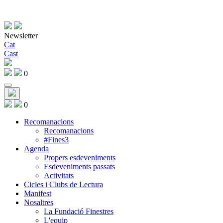
Newsletter
Cat
Cast
0
0
Recomanacions
Recomanacions
#Fines3
Agenda
Propers esdeveniments
Esdeveniments passats
Activitats
Cicles i Clubs de Lectura
Manifest
Nosaltres
La Fundació Finestres
L'equip