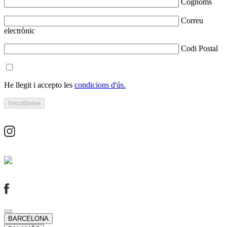
Cognoms
Correu
electrònic
Codi Postal
He llegit i accepto les
condicions d'ús.
BARCELONA