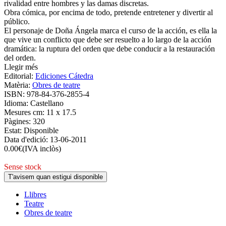
rivalidad entre hombres y las damas discretas.
Obra cómica, por encima de todo, pretende entretener y divertir al
público.
El personaje de Doña Ángela marca el curso de la acción, es ella la
que vive un conflicto que debe ser resuelto a lo largo de la acción
dramática: la ruptura del orden que debe conducir a la restauración
del orden.
Llegir més
Editorial:
Ediciones Cátedra
Matèria:
Obres de teatre
ISBN:
978-84-376-2855-4
Idioma:
Castellano
Mesures cm:
11 x 17.5
Pàgines:
320
Estat:
Disponible
Data d'edició:
13-06-2011
0.00
€
(IVA inclòs)
Sense stock
T'avisem quan estigui disponible
Llibres
Teatre
Obres de teatre