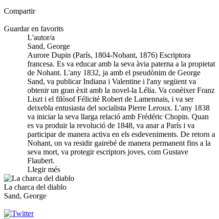
Compartir
Guardar en favorits
L'autor/a
Sand, George
Aurore Dupin (París, 1804-Nohant, 1876) Escriptora
francesa. Es va educar amb la seva àvia paterna a la propietat
de Nohant. L'any 1832, ja amb el pseudònim de George
Sand, va publicar Indiana i Valentine i l'any següent va
obtenir un gran èxit amb la novel-la Lélia. Va conèixer Franz
Liszt i el filòsof Félicité Robert de Lamennais, i va ser
deixebla entusiasta del socialista Pierre Leroux. L'any 1838
va iniciar la seva llarga relació amb Frédéric Chopin. Quan
es va produir la revolució de 1848, va anar a París i va
participar de manera activa en els esdeveniments. De retorn a
Nohant, on va residir gairebé de manera permanent fins a la
seva mort, va protegir escriptors joves, com Gustave
Flaubert.
Llegir més
La charca del diablo
Sand, George