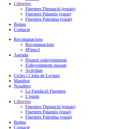
Llibreries
Finestres Diputació (espais)
Finestres Palamós (espai)
Finestres Palestina (espai)
Botiga
Contacte
Recomanacions
Recomanacions
#Fines3
Agenda
Propers esdeveniments
Esdeveniments passats
Activitats
Cicles i Clubs de Lectura
Manifest
Nosaltres
La Fundació Finestres
L'equip
Llibreries
Finestres Diputació (espais)
Finestres Palamós (espai)
Finestres Palestina (espai)
Botiga
Contacte