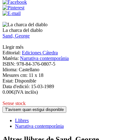
La charca del diablo
Sand, George
Llegir més
Editorial:
Ediciones Cátedra
Matèria:
Narrativa contemporània
ISBN:
978-84-376-0807-5
Idioma:
Castellano
Mesures cm:
11 x 18
Estat:
Disponible
Data d'edició:
15-03-1989
0.00
€
(IVA inclòs)
Sense stock
T'avisem quan estigui disponible
Llibres
Narrativa contemporània
Altres llibres de Sand, George