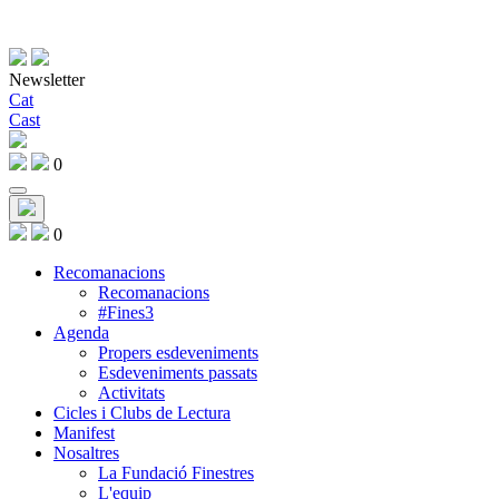
Newsletter
Cat
Cast
0
0
Recomanacions
Recomanacions
#Fines3
Agenda
Propers esdeveniments
Esdeveniments passats
Activitats
Cicles i Clubs de Lectura
Manifest
Nosaltres
La Fundació Finestres
L'equip