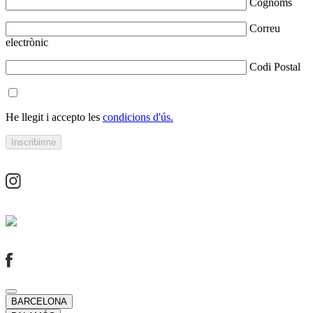
Cognoms
Correu
electrònic
Codi Postal
He llegit i accepto les
condicions d'ús.
BARCELONA