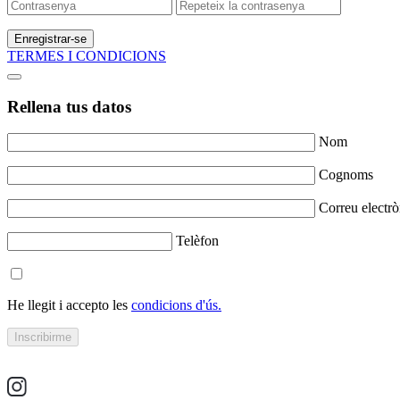
Enregistrar-se
TERMES I CONDICIONS
Rellena tus datos
Nom
Cognoms
Correu electrò
Telèfon
He llegit i accepto les
condicions d'ús.