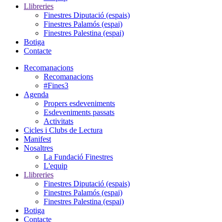
Llibreries
Finestres Diputació (espais)
Finestres Palamós (espai)
Finestres Palestina (espai)
Botiga
Contacte
Recomanacions
Recomanacions
#Fines3
Agenda
Propers esdeveniments
Esdeveniments passats
Activitats
Cicles i Clubs de Lectura
Manifest
Nosaltres
La Fundació Finestres
L'equip
Llibreries
Finestres Diputació (espais)
Finestres Palamós (espai)
Finestres Palestina (espai)
Botiga
Contacte