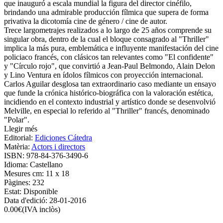
que inauguró a escala mundial la figura del director cinéfilo,
brindando una admirable producción fílmica que supera de forma
privativa la dicotomía cine de género / cine de autor.
Trece largometrajes realizados a lo largo de 25 años comprende su
singular obra, dentro de la cual el bloque consagrado al "Thriller"
implica la más pura, emblemática e influyente manifestación del cine
policiaco francés, con clásicos tan relevantes como "El confidente"
y "Círculo rojo", que convirtió a Jean-Paul Belmondo, Alain Delon
y Lino Ventura en ídolos fílmicos con proyección internacional.
Carlos Aguilar desglosa tan extraordinario caso mediante un ensayo
que funde la crónica histórico-biográfica con la valoración estética,
incidiendo en el contexto industrial y artístico donde se desenvolvió
Melville, en especial lo referido al "Thriller" francés, denominado
"Polar".
Llegir més
Editorial:
Ediciones Cátedra
Matèria:
Actors i directors
ISBN:
978-84-376-3490-6
Idioma:
Castellano
Mesures cm:
11 x 18
Pàgines:
232
Estat:
Disponible
Data d'edició:
28-01-2016
0.00
€
(IVA inclòs)