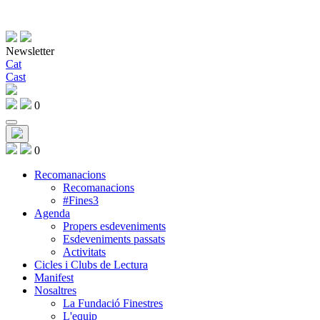
Newsletter
Cat
Cast
0
0
Recomanacions
Recomanacions
#Fines3
Agenda
Propers esdeveniments
Esdeveniments passats
Activitats
Cicles i Clubs de Lectura
Manifest
Nosaltres
La Fundació Finestres
L'equip