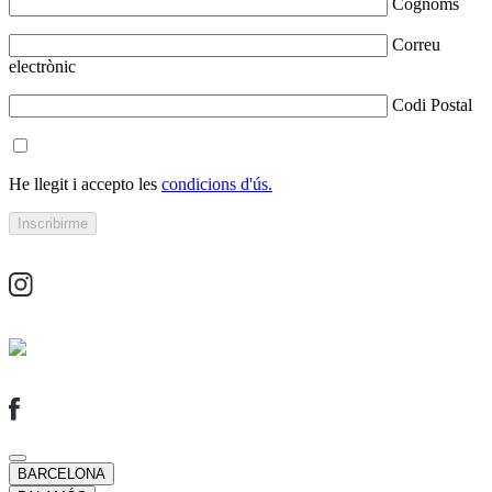
Cognoms
Correu
electrònic
Codi Postal
He llegit i accepto les
condicions d'ús.
BARCELONA