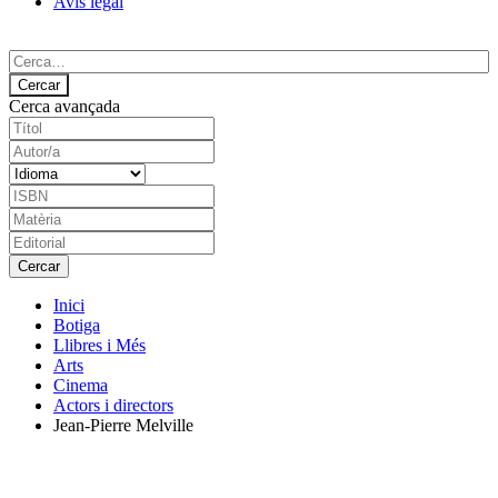
Avís legal
Cerca avançada
Inici
Botiga
Llibres i Més
Arts
Cinema
Actors i directors
Jean-Pierre Melville