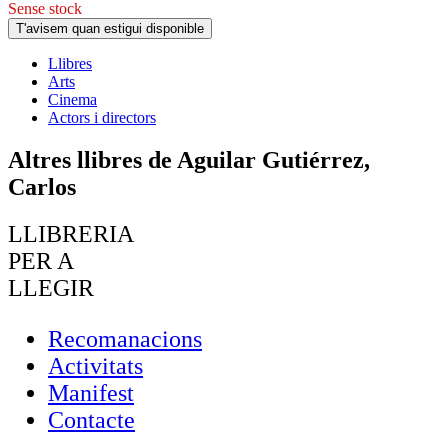
Sense stock
T'avisem quan estigui disponible
Llibres
Arts
Cinema
Actors i directors
Altres llibres de Aguilar Gutiérrez,
Carlos
LLIBRERIA
PER A
LLEGIR
Recomanacions
Activitats
Manifest
Contacte