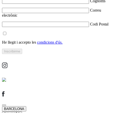
Cognoms
Correu
electrònic
Codi Postal
He llegit i accepto les
condicions d'ús.
BARCELONA