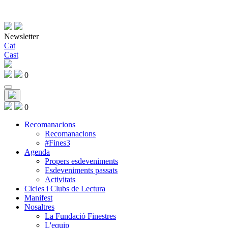
Newsletter
Cat
Cast
0
0
Recomanacions
Recomanacions
#Fines3
Agenda
Propers esdeveniments
Esdeveniments passats
Activitats
Cicles i Clubs de Lectura
Manifest
Nosaltres
La Fundació Finestres
L'equip