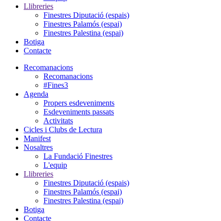
Llibreries
Finestres Diputació (espais)
Finestres Palamós (espai)
Finestres Palestina (espai)
Botiga
Contacte
Recomanacions
Recomanacions
#Fines3
Agenda
Propers esdeveniments
Esdeveniments passats
Activitats
Cicles i Clubs de Lectura
Manifest
Nosaltres
La Fundació Finestres
L'equip
Llibreries
Finestres Diputació (espais)
Finestres Palamós (espai)
Finestres Palestina (espai)
Botiga
Contacte