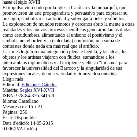
hasta el siglo XVIII.
El impulso vino dado por la Iglesia Católica y la monarquía, que
promovieron un arte propagandista y persuasivo para expresar su
prestigio, simbolizar su autoridad y subyugar a fieles y súbditos.
La exploración de mundos remotos y cercanos abrió la mente a otras
realidades y los nuevos procesos científicos generaron tantas dudas
como certidumbres, alimentando al unísono el positivismo y el
simbolismo, el orden y la (calculada) confusión, una suma de
contrastes donde nada era más real que el artificio.
Las artes lograron una integración plena e inédita, y las ideas, los
objetos y los artistas viajaron con fluidez, sumándose a los
intercambios diplomáticos y al incipiente y elitista "turismo" para
favorecer la universalidad del Barroco y la singularidad de sus
expresiones locales, de una variedad y riqueza desconocidas.
Llegir més
Editorial:
Ediciones Cátedra
Matèria:
Segles XVI-XVII
ISBN:
978-84-376-3415-9
Idioma:
Castellano
Mesures cm:
15 x 21
Pàgines:
256
Estat:
Disponible
Data d'edició:
14-05-2015
0.00
€
(IVA inclòs)