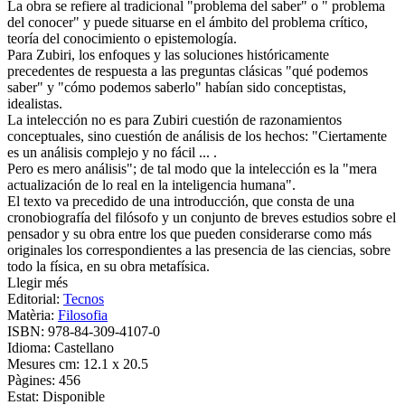
La obra se refiere al tradicional "problema del saber" o " problema
del conocer" y puede situarse en el ámbito del problema crítico,
teoría del conocimiento o epistemología.
Para Zubiri, los enfoques y las soluciones históricamente
precedentes de respuesta a las preguntas clásicas "qué podemos
saber" y "cómo podemos saberlo" habían sido conceptistas,
idealistas.
La intelección no es para Zubiri cuestión de razonamientos
conceptuales, sino cuestión de análisis de los hechos: "Ciertamente
es un análisis complejo y no fácil ... .
Pero es mero análisis"; de tal modo que la intelección es la "mera
actualización de lo real en la inteligencia humana".
El texto va precedido de una introducción, que consta de una
cronobiografía del filósofo y un conjunto de breves estudios sobre el
pensador y su obra entre los que pueden considerarse como más
originales los correspondientes a las presencia de las ciencias, sobre
todo la física, en su obra metafísica.
Llegir més
Editorial:
Tecnos
Matèria:
Filosofia
ISBN:
978-84-309-4107-0
Idioma:
Castellano
Mesures cm:
12.1 x 20.5
Pàgines:
456
Estat:
Disponible