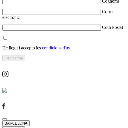
Cognoms
Correu
electrònic
Codi Postal
He llegit i accepto les
condicions d'ús.
BARCELONA