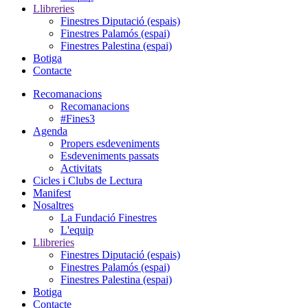
Llibreries
Finestres Diputació (espais)
Finestres Palamós (espai)
Finestres Palestina (espai)
Botiga
Contacte
Recomanacions
Recomanacions
#Fines3
Agenda
Propers esdeveniments
Esdeveniments passats
Activitats
Cicles i Clubs de Lectura
Manifest
Nosaltres
La Fundació Finestres
L'equip
Llibreries
Finestres Diputació (espais)
Finestres Palamós (espai)
Finestres Palestina (espai)
Botiga
Contacte