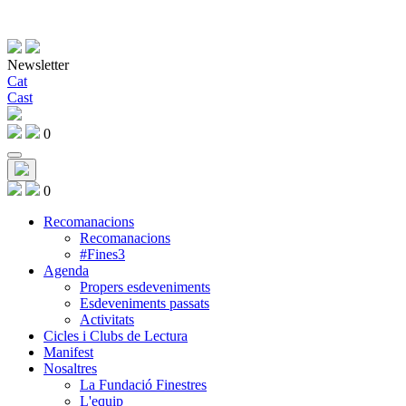
Newsletter
Cat
Cast
0
0
Recomanacions
Recomanacions
#Fines3
Agenda
Propers esdeveniments
Esdeveniments passats
Activitats
Cicles i Clubs de Lectura
Manifest
Nosaltres
La Fundació Finestres
L'equip