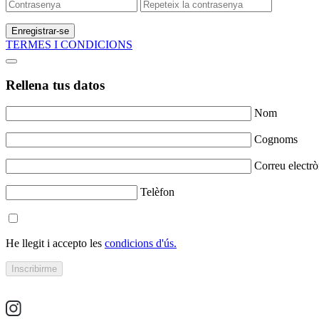
Enregistrar-se
TERMES I CONDICIONS
Rellena tus datos
Nom
Cognoms
Correu electrò
Telèfon
He llegit i accepto les
condicions d'ús.