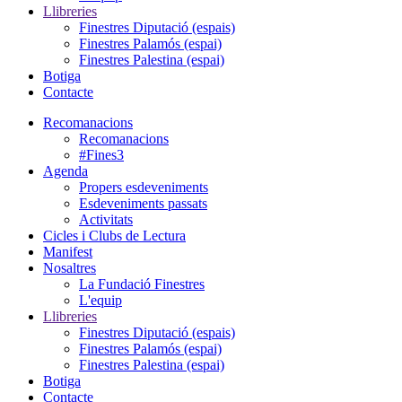
Llibreries
Finestres Diputació (espais)
Finestres Palamós (espai)
Finestres Palestina (espai)
Botiga
Contacte
Recomanacions
Recomanacions
#Fines3
Agenda
Propers esdeveniments
Esdeveniments passats
Activitats
Cicles i Clubs de Lectura
Manifest
Nosaltres
La Fundació Finestres
L'equip
Llibreries
Finestres Diputació (espais)
Finestres Palamós (espai)
Finestres Palestina (espai)
Botiga
Contacte