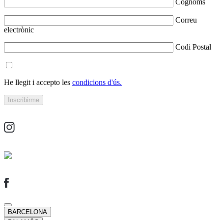
Cognoms
Correu
electrònic
Codi Postal
He llegit i accepto les
condicions d'ús.
BARCELONA