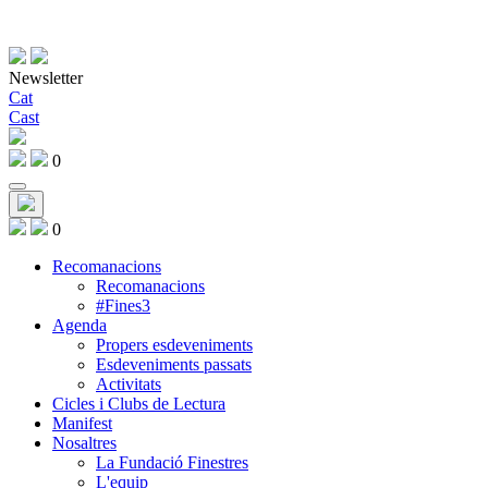
Newsletter
Cat
Cast
0
0
Recomanacions
Recomanacions
#Fines3
Agenda
Propers esdeveniments
Esdeveniments passats
Activitats
Cicles i Clubs de Lectura
Manifest
Nosaltres
La Fundació Finestres
L'equip