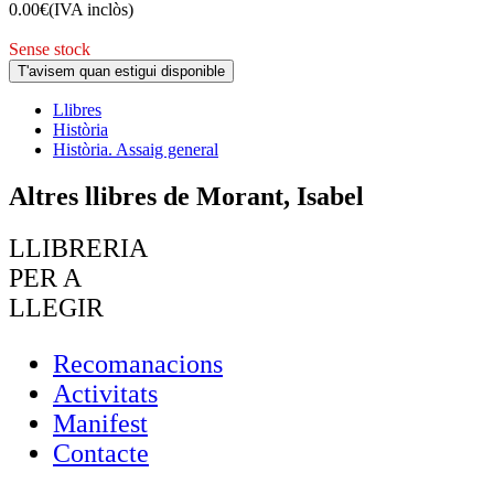
0.00
€
(IVA inclòs)
Sense stock
T'avisem quan estigui disponible
Llibres
Història
Història. Assaig general
Altres llibres de Morant, Isabel
LLIBRERIA
PER A
LLEGIR
Recomanacions
Activitats
Manifest
Contacte