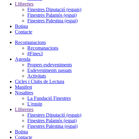
Llibreries
Finestres Diputació (espais)
Finestres Palamós (espai)
Finestres Palestina (espai)
Botiga
Contacte
Recomanacions
Recomanacions
#Fines3
Agenda
Propers esdeveniments
Esdeveniments passats
Activitats
Cicles i Clubs de Lectura
Manifest
Nosaltres
La Fundació Finestres
L'equip
Llibreries
Finestres Diputació (espais)
Finestres Palamós (espai)
Finestres Palestina (espai)
Botiga
Contacte