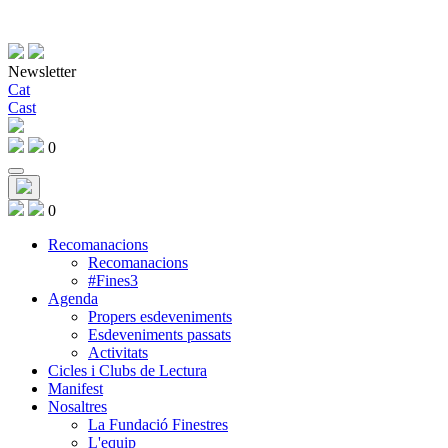
Newsletter
Cat
Cast
0
0
Recomanacions
Recomanacions
#Fines3
Agenda
Propers esdeveniments
Esdeveniments passats
Activitats
Cicles i Clubs de Lectura
Manifest
Nosaltres
La Fundació Finestres
L'equip