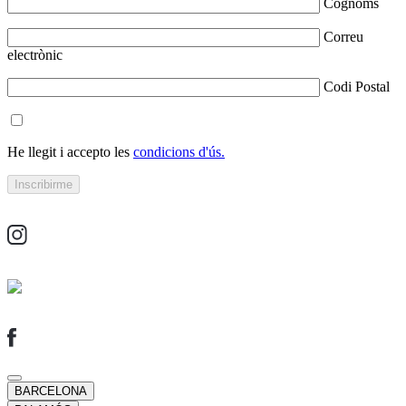
Cognoms
Correu
electrònic
Codi Postal
He llegit i accepto les
condicions d'ús.
BARCELONA