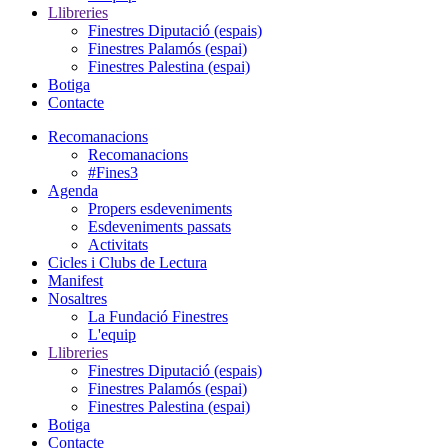
Llibreries
Finestres Diputació (espais)
Finestres Palamós (espai)
Finestres Palestina (espai)
Botiga
Contacte
Recomanacions
Recomanacions
#Fines3
Agenda
Propers esdeveniments
Esdeveniments passats
Activitats
Cicles i Clubs de Lectura
Manifest
Nosaltres
La Fundació Finestres
L'equip
Llibreries
Finestres Diputació (espais)
Finestres Palamós (espai)
Finestres Palestina (espai)
Botiga
Contacte