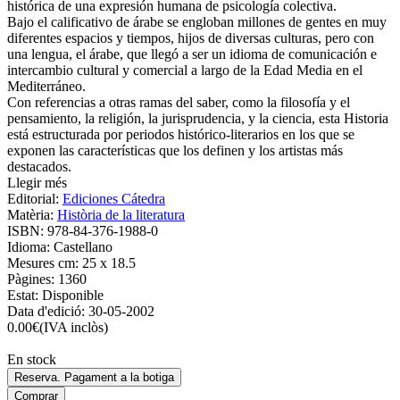
histórica de una expresión humana de psicología colectiva.
Bajo el calificativo de árabe se engloban millones de gentes en muy
diferentes espacios y tiempos, hijos de diversas culturas, pero con
una lengua, el árabe, que llegó a ser un idioma de comunicación e
intercambio cultural y comercial a largo de la Edad Media en el
Mediterráneo.
Con referencias a otras ramas del saber, como la filosofía y el
pensamiento, la religión, la jurisprudencia, y la ciencia, esta Historia
está estructurada por periodos histórico-literarios en los que se
exponen las características que los definen y los artistas más
destacados.
Llegir més
Editorial:
Ediciones Cátedra
Matèria:
Història de la literatura
ISBN:
978-84-376-1988-0
Idioma:
Castellano
Mesures cm:
25 x 18.5
Pàgines:
1360
Estat:
Disponible
Data d'edició:
30-05-2002
0.00
€
(IVA inclòs)
En stock
Reserva. Pagament a la botiga
Comprar