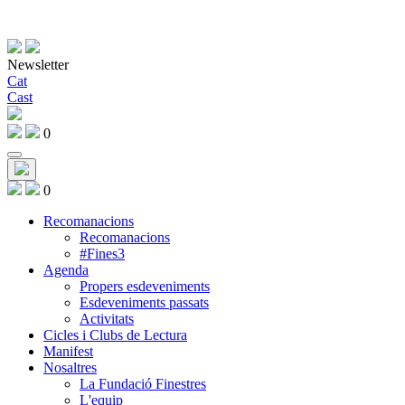
Newsletter
Cat
Cast
0
0
Recomanacions
Recomanacions
#Fines3
Agenda
Propers esdeveniments
Esdeveniments passats
Activitats
Cicles i Clubs de Lectura
Manifest
Nosaltres
La Fundació Finestres
L'equip