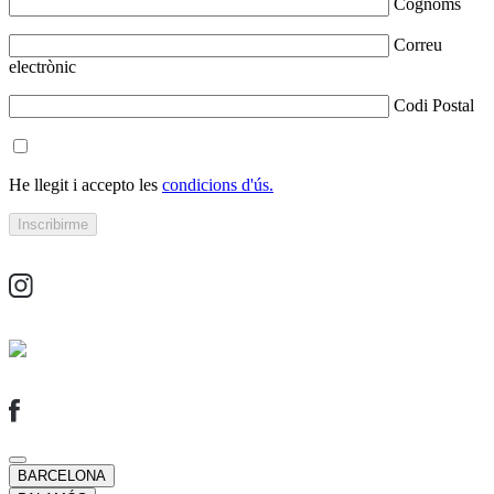
Cognoms
Correu
electrònic
Codi Postal
He llegit i accepto les
condicions d'ús.
BARCELONA