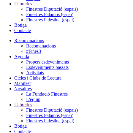
Llibreries
Finestres Diputació (espais)
Finestres Palamós (espai)
Finestres Palestina (espai)
Botiga
Contacte
Recomanacions
Recomanacions
#Fines3
Agenda
Propers esdeveniments
Esdeveniments passats
Activitats
Cicles i Clubs de Lectura
Manifest
Nosaltres
La Fundació Finestres
L'equip
Llibreries
Finestres Diputació (espais)
Finestres Palamós (espai)
Finestres Palestina (espai)
Botiga
Contacte