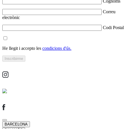
Cognoms
Correu
electrònic
Codi Postal
He llegit i accepto les
condicions d'ús.
BARCELONA