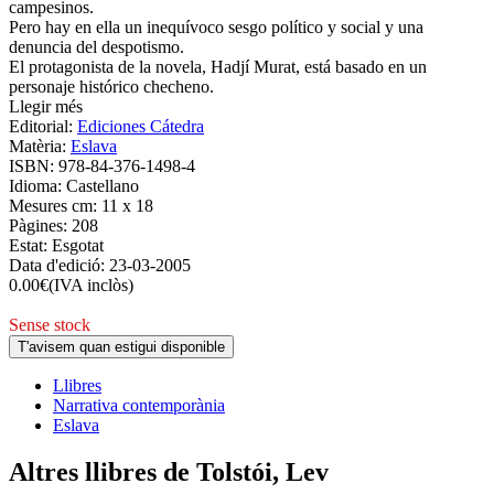
campesinos.
Pero hay en ella un inequívoco sesgo político y social y una
denuncia del despotismo.
El protagonista de la novela, Hadjí Murat, está basado en un
personaje histórico checheno.
Llegir més
Editorial:
Ediciones Cátedra
Matèria:
Eslava
ISBN:
978-84-376-1498-4
Idioma:
Castellano
Mesures cm:
11 x 18
Pàgines:
208
Estat:
Esgotat
Data d'edició:
23-03-2005
0.00
€
(IVA inclòs)
Sense stock
T'avisem quan estigui disponible
Llibres
Narrativa contemporània
Eslava
Altres llibres de Tolstói, Lev