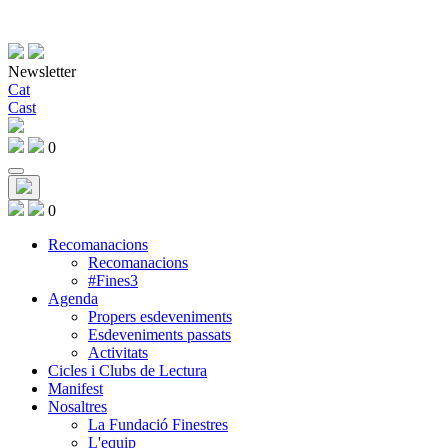
Newsletter
Cat
Cast
0
0
Recomanacions
Recomanacions
#Fines3
Agenda
Propers esdeveniments
Esdeveniments passats
Activitats
Cicles i Clubs de Lectura
Manifest
Nosaltres
La Fundació Finestres
L'equip