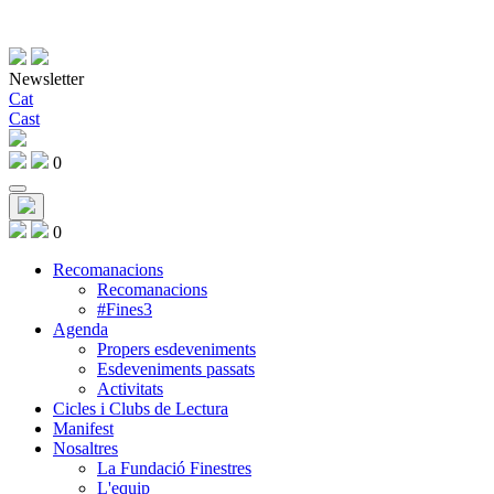
Newsletter
Cat
Cast
0
0
Recomanacions
Recomanacions
#Fines3
Agenda
Propers esdeveniments
Esdeveniments passats
Activitats
Cicles i Clubs de Lectura
Manifest
Nosaltres
La Fundació Finestres
L'equip