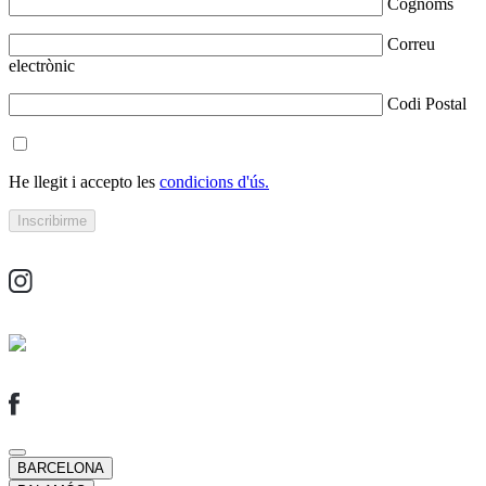
Cognoms
Correu
electrònic
Codi Postal
He llegit i accepto les
condicions d'ús.
BARCELONA