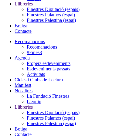
Llibreries
Finestres Diputació (espais)
Finestres Palamós (espai)
Finestres Palestina (espai)
Botiga
Contacte
Recomanacions
Recomanacions
#Fines3
Agenda
Propers esdeveniments
Esdeveniments passats
Activitats
Cicles i Clubs de Lectura
Manifest
Nosaltres
La Fundació Finestres
L'equip
Llibreries
Finestres Diputació (espais)
Finestres Palamós (espai)
Finestres Palestina (espai)
Botiga
Contacte