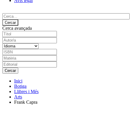
Avís legal
Cerca avançada
Inici
Botiga
Llibres i Més
Arts
Frank Capra