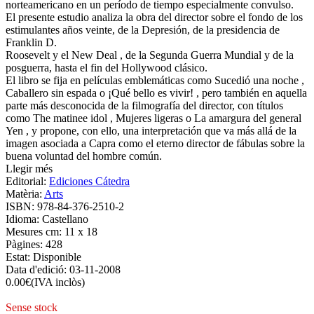
norteamericano en un período de tiempo especialmente convulso.
El presente estudio analiza la obra del director sobre el fondo de los
estimulantes años veinte, de la Depresión, de la presidencia de
Franklin D.
Roosevelt y el New Deal , de la Segunda Guerra Mundial y de la
posguerra, hasta el fin del Hollywood clásico.
El libro se fija en películas emblemáticas como Sucedió una noche ,
Caballero sin espada o ¡Qué bello es vivir! , pero también en aquella
parte más desconocida de la filmografía del director, con títulos
como The matinee idol , Mujeres ligeras o La amargura del general
Yen , y propone, con ello, una interpretación que va más allá de la
imagen asociada a Capra como el eterno director de fábulas sobre la
buena voluntad del hombre común.
Llegir més
Editorial:
Ediciones Cátedra
Matèria:
Arts
ISBN:
978-84-376-2510-2
Idioma:
Castellano
Mesures cm:
11 x 18
Pàgines:
428
Estat:
Disponible
Data d'edició:
03-11-2008
0.00
€
(IVA inclòs)
Sense stock