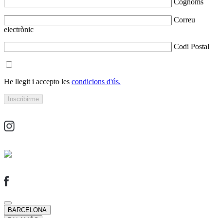
Cognoms
Correu
electrònic
Codi Postal
He llegit i accepto les
condicions d'ús.
BARCELONA