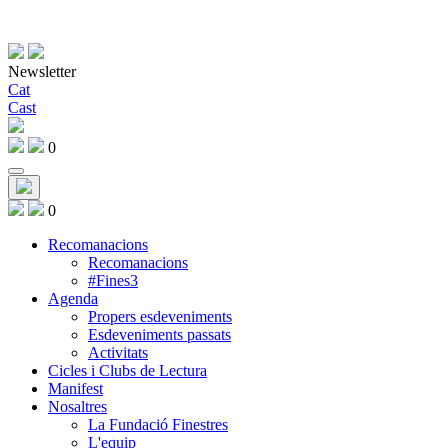
Newsletter
Cat
Cast
0
0
Recomanacions
Recomanacions
#Fines3
Agenda
Propers esdeveniments
Esdeveniments passats
Activitats
Cicles i Clubs de Lectura
Manifest
Nosaltres
La Fundació Finestres
L'equip