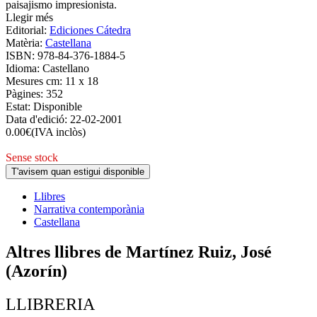
paisajismo impresionista.
Llegir més
Editorial:
Ediciones Cátedra
Matèria:
Castellana
ISBN:
978-84-376-1884-5
Idioma:
Castellano
Mesures cm:
11 x 18
Pàgines:
352
Estat:
Disponible
Data d'edició:
22-02-2001
0.00
€
(IVA inclòs)
Sense stock
T'avisem quan estigui disponible
Llibres
Narrativa contemporània
Castellana
Altres llibres de Martínez Ruiz, José
(Azorín)
LLIBRERIA