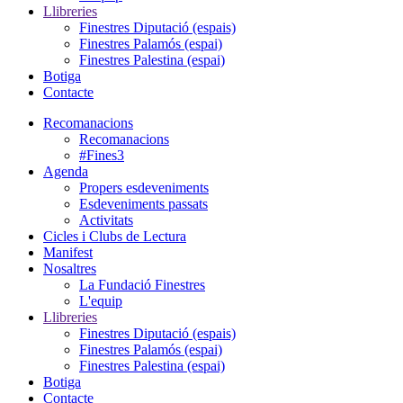
Llibreries
Finestres Diputació (espais)
Finestres Palamós (espai)
Finestres Palestina (espai)
Botiga
Contacte
Recomanacions
Recomanacions
#Fines3
Agenda
Propers esdeveniments
Esdeveniments passats
Activitats
Cicles i Clubs de Lectura
Manifest
Nosaltres
La Fundació Finestres
L'equip
Llibreries
Finestres Diputació (espais)
Finestres Palamós (espai)
Finestres Palestina (espai)
Botiga
Contacte