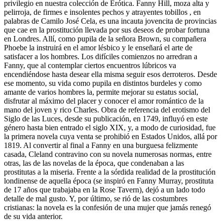
privilegio en nuestra colección de Erótica. Fanny Hill, moza alta y
pelirroja, de firmes e insolentes pechos y atrayentes tobillos , en
palabras de Camilo José Cela, es una incauta jovencita de provincias
que cae en la prostitución llevada por sus deseos de probar fortuna
en Londres. Allí, como pupila de la señora Brown, su compañera
Phoebe la instruirá en el amor lésbico y le enseñará el arte de
satisfacer a los hombres. Los difíciles comienzos no arredran a
Fanny, que al contemplar ciertos encuentros lúbricos va
encendiéndose hasta desear ella misma seguir esos derroteros. Desde
ese momento, su vida como pupila en distintos burdeles y como
amante de varios hombres la, permite mejorar su estatus social,
disfrutar al máximo del placer y conocer el amor romántico de la
mano del joven y rico Charles. Obra de referencia del erotismo del
Siglo de las Luces, desde su publicación, en 1749, influyó en este
género hasta bien entrado el siglo XIX, y, a modo de curiosidad, fue
la primera novela cuya venta se prohibió en Estados Unidos, allá por
1819. Al convertir al final a Fanny en una burguesa felizmente
casada, Cleland contravino con su novela numerosas normas, entre
otras, las de las novelas de la época, que condenaban a las
prostitutas a la miseria. Frente a la sórdida realidad de la prostitución
londinense de aquella época (se inspiró en Fanny Murray, prostituta
de 17 años que trabajaba en la Rose Tavern), dejó a un lado todo
detalle de mal gusto. Y, por último, se rió de las costumbres
cristianas: la novela es la confesión de una mujer que jamás renegó
de su vida anterior.