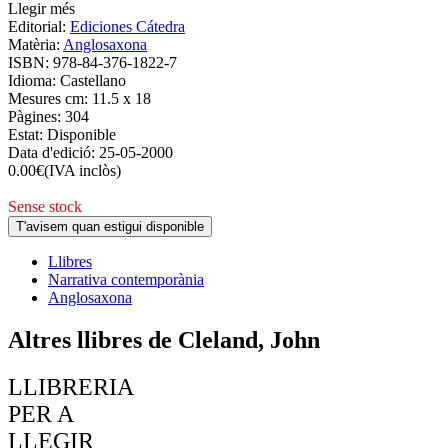
Llegir més
Editorial:
Ediciones Cátedra
Matèria:
Anglosaxona
ISBN:
978-84-376-1822-7
Idioma:
Castellano
Mesures cm:
11.5 x 18
Pàgines:
304
Estat:
Disponible
Data d'edició:
25-05-2000
0.00
€
(IVA inclòs)
Sense stock
T'avisem quan estigui disponible
Llibres
Narrativa contemporània
Anglosaxona
Altres llibres de Cleland, John
LLIBRERIA
PER A
LLEGIR