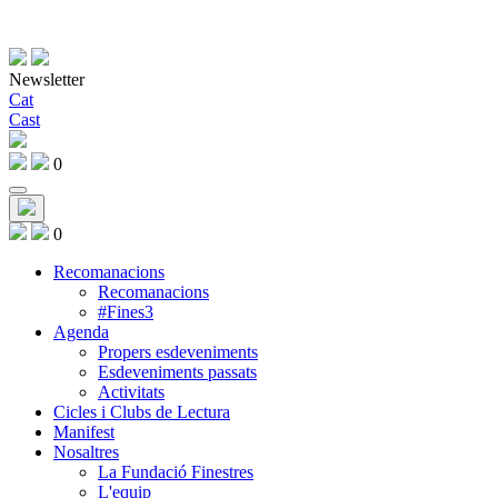
Newsletter
Cat
Cast
0
0
Recomanacions
Recomanacions
#Fines3
Agenda
Propers esdeveniments
Esdeveniments passats
Activitats
Cicles i Clubs de Lectura
Manifest
Nosaltres
La Fundació Finestres
L'equip