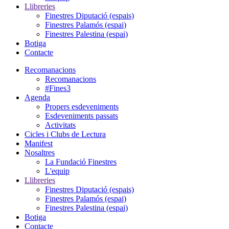
Llibreries
Finestres Diputació (espais)
Finestres Palamós (espai)
Finestres Palestina (espai)
Botiga
Contacte
Recomanacions
Recomanacions
#Fines3
Agenda
Propers esdeveniments
Esdeveniments passats
Activitats
Cicles i Clubs de Lectura
Manifest
Nosaltres
La Fundació Finestres
L'equip
Llibreries
Finestres Diputació (espais)
Finestres Palamós (espai)
Finestres Palestina (espai)
Botiga
Contacte