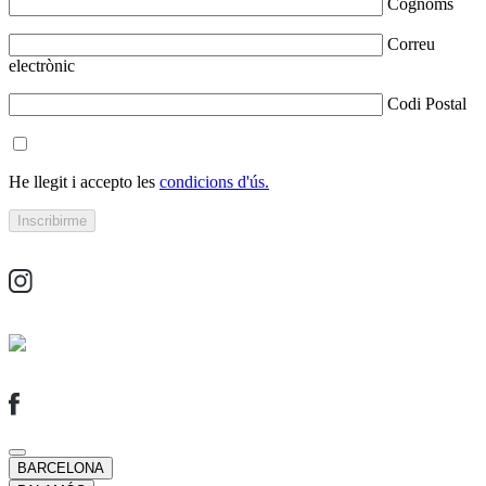
Cognoms
Correu
electrònic
Codi Postal
He llegit i accepto les
condicions d'ús.
BARCELONA