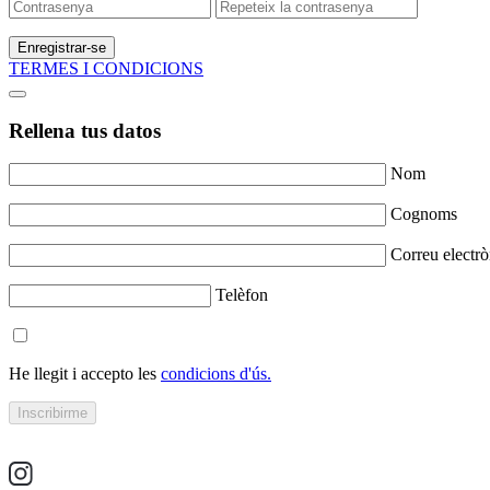
Enregistrar-se
TERMES I CONDICIONS
Rellena tus datos
Nom
Cognoms
Correu electrò
Telèfon
He llegit i accepto les
condicions d'ús.