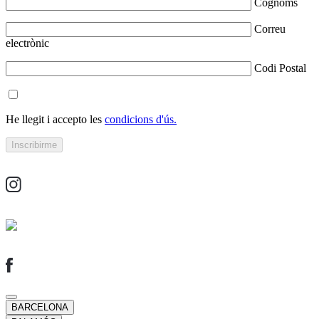
Cognoms
Correu
electrònic
Codi Postal
He llegit i accepto les
condicions d'ús.
BARCELONA