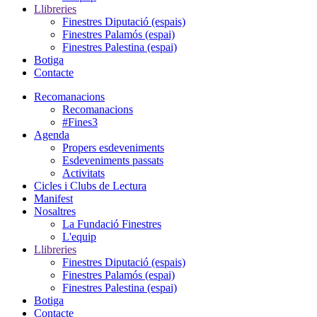
Llibreries
Finestres Diputació (espais)
Finestres Palamós (espai)
Finestres Palestina (espai)
Botiga
Contacte
Recomanacions
Recomanacions
#Fines3
Agenda
Propers esdeveniments
Esdeveniments passats
Activitats
Cicles i Clubs de Lectura
Manifest
Nosaltres
La Fundació Finestres
L'equip
Llibreries
Finestres Diputació (espais)
Finestres Palamós (espai)
Finestres Palestina (espai)
Botiga
Contacte