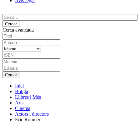
Avís legal
Cerca avançada
Inici
Botiga
Llibres i Més
Arts
Cinema
Actors i directors
Eric Rohmer