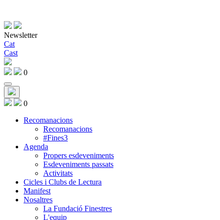
Newsletter
Cat
Cast
0
0
Recomanacions
Recomanacions
#Fines3
Agenda
Propers esdeveniments
Esdeveniments passats
Activitats
Cicles i Clubs de Lectura
Manifest
Nosaltres
La Fundació Finestres
L'equip