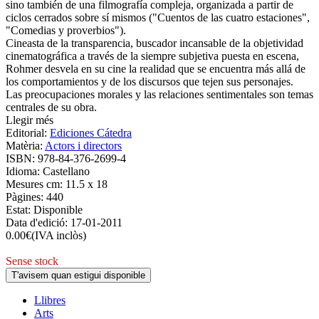
sino también de una filmografía compleja, organizada a partir de
ciclos cerrados sobre sí mismos ("Cuentos de las cuatro estaciones",
"Comedias y proverbios").
Cineasta de la transparencia, buscador incansable de la objetividad
cinematográfica a través de la siempre subjetiva puesta en escena,
Rohmer desvela en su cine la realidad que se encuentra más allá de
los comportamientos y de los discursos que tejen sus personajes.
Las preocupaciones morales y las relaciones sentimentales son temas
centrales de su obra.
Llegir més
Editorial:
Ediciones Cátedra
Matèria:
Actors i directors
ISBN:
978-84-376-2699-4
Idioma:
Castellano
Mesures cm:
11.5 x 18
Pàgines:
440
Estat:
Disponible
Data d'edició:
17-01-2011
0.00
€
(IVA inclòs)
Sense stock
T'avisem quan estigui disponible
Llibres
Arts