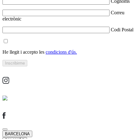
Cognoms
Correu
electrònic
Codi Postal
He llegit i accepto les
condicions d'ús.
BARCELONA