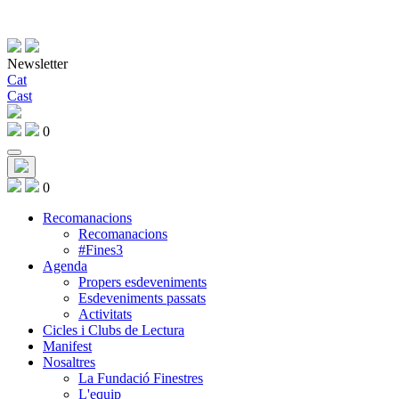
Newsletter
Cat
Cast
0
0
Recomanacions
Recomanacions
#Fines3
Agenda
Propers esdeveniments
Esdeveniments passats
Activitats
Cicles i Clubs de Lectura
Manifest
Nosaltres
La Fundació Finestres
L'equip