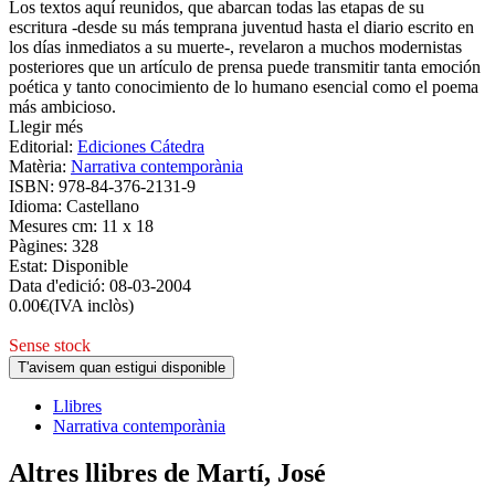
Los textos aquí reunidos, que abarcan todas las etapas de su
escritura -desde su más temprana juventud hasta el diario escrito en
los días inmediatos a su muerte-, revelaron a muchos modernistas
posteriores que un artículo de prensa puede transmitir tanta emoción
poética y tanto conocimiento de lo humano esencial como el poema
más ambicioso.
Llegir més
Editorial:
Ediciones Cátedra
Matèria:
Narrativa contemporània
ISBN:
978-84-376-2131-9
Idioma:
Castellano
Mesures cm:
11 x 18
Pàgines:
328
Estat:
Disponible
Data d'edició:
08-03-2004
0.00
€
(IVA inclòs)
Sense stock
T'avisem quan estigui disponible
Llibres
Narrativa contemporània
Altres llibres de Martí, José