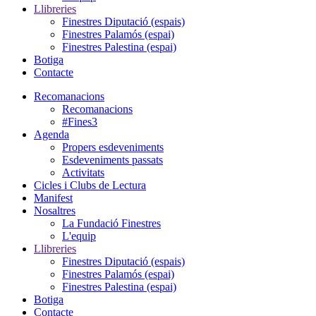
Llibreries
Finestres Diputació (espais)
Finestres Palamós (espai)
Finestres Palestina (espai)
Botiga
Contacte
Recomanacions
Recomanacions
#Fines3
Agenda
Propers esdeveniments
Esdeveniments passats
Activitats
Cicles i Clubs de Lectura
Manifest
Nosaltres
La Fundació Finestres
L'equip
Llibreries
Finestres Diputació (espais)
Finestres Palamós (espai)
Finestres Palestina (espai)
Botiga
Contacte