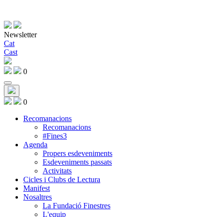
Newsletter
Cat
Cast
0
0
Recomanacions
Recomanacions
#Fines3
Agenda
Propers esdeveniments
Esdeveniments passats
Activitats
Cicles i Clubs de Lectura
Manifest
Nosaltres
La Fundació Finestres
L'equip