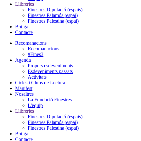
Llibreries
Finestres Diputació (espais)
Finestres Palamós (espai)
Finestres Palestina (espai)
Botiga
Contacte
Recomanacions
Recomanacions
#Fines3
Agenda
Propers esdeveniments
Esdeveniments passats
Activitats
Cicles i Clubs de Lectura
Manifest
Nosaltres
La Fundació Finestres
L'equip
Llibreries
Finestres Diputació (espais)
Finestres Palamós (espai)
Finestres Palestina (espai)
Botiga
Contacte