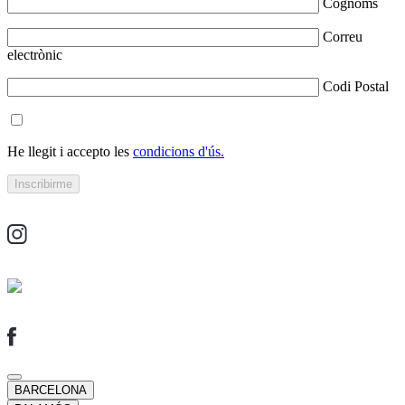
Cognoms
Correu
electrònic
Codi Postal
He llegit i accepto les
condicions d'ús.
BARCELONA