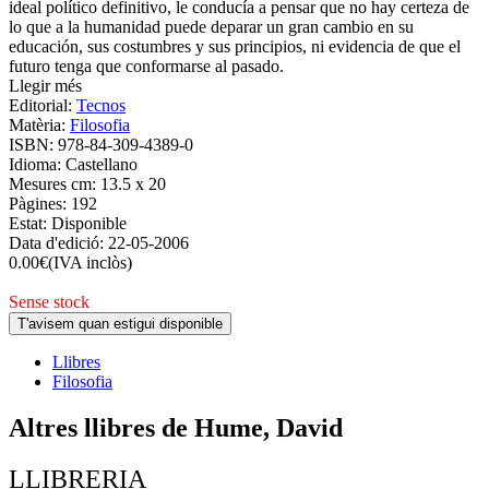
ideal político definitivo, le conducía a pensar que no hay certeza de
lo que a la humanidad puede deparar un gran cambio en su
educación, sus costumbres y sus principios, ni evidencia de que el
futuro tenga que conformarse al pasado.
Llegir més
Editorial:
Tecnos
Matèria:
Filosofia
ISBN:
978-84-309-4389-0
Idioma:
Castellano
Mesures cm:
13.5 x 20
Pàgines:
192
Estat:
Disponible
Data d'edició:
22-05-2006
0.00
€
(IVA inclòs)
Sense stock
T'avisem quan estigui disponible
Llibres
Filosofia
Altres llibres de Hume, David
LLIBRERIA