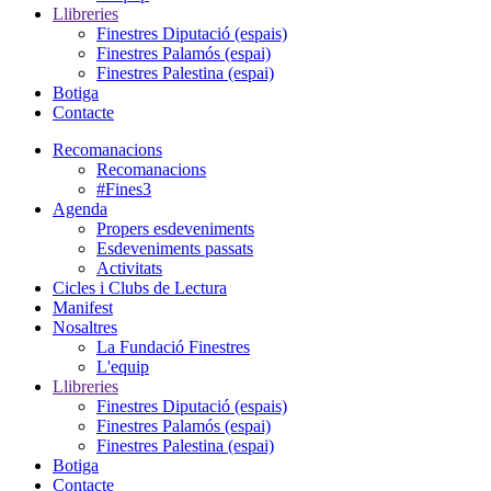
Llibreries
Finestres Diputació (espais)
Finestres Palamós (espai)
Finestres Palestina (espai)
Botiga
Contacte
Recomanacions
Recomanacions
#Fines3
Agenda
Propers esdeveniments
Esdeveniments passats
Activitats
Cicles i Clubs de Lectura
Manifest
Nosaltres
La Fundació Finestres
L'equip
Llibreries
Finestres Diputació (espais)
Finestres Palamós (espai)
Finestres Palestina (espai)
Botiga
Contacte