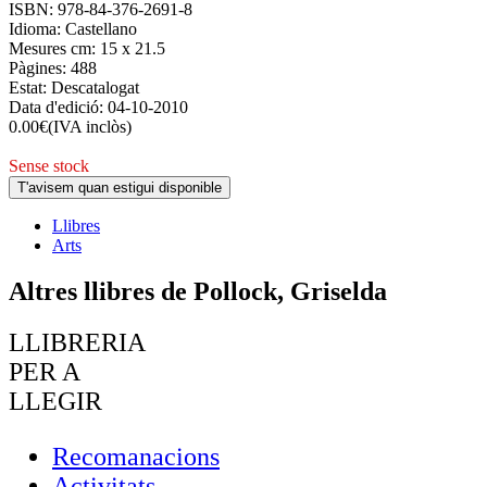
ISBN:
978-84-376-2691-8
Idioma:
Castellano
Mesures cm:
15 x 21.5
Pàgines:
488
Estat:
Descatalogat
Data d'edició:
04-10-2010
0.00
€
(IVA inclòs)
Sense stock
T'avisem quan estigui disponible
Llibres
Arts
Altres llibres de Pollock, Griselda
LLIBRERIA
PER A
LLEGIR
Recomanacions
Activitats