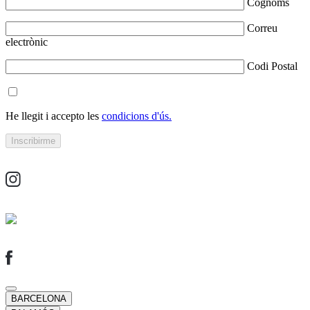
Cognoms
Correu
electrònic
Codi Postal
He llegit i accepto les
condicions d'ús.
BARCELONA