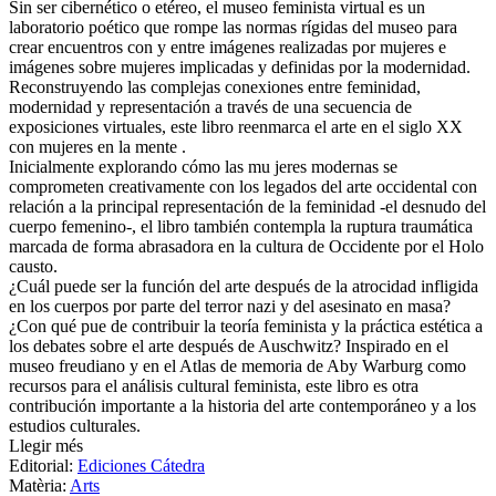
Sin ser cibernético o etéreo, el museo feminista virtual es un
laboratorio poético que rompe las normas rígidas del museo para
crear encuentros con y entre imágenes realizadas por mujeres e
imágenes sobre mujeres implicadas y definidas por la modernidad.
Reconstruyendo las complejas conexiones entre feminidad,
modernidad y representación a través de una secuencia de
exposiciones virtuales, este libro reenmarca el arte en el siglo XX
con mujeres en la mente .
Inicialmente explorando cómo las mu jeres modernas se
comprometen creativamente con los legados del arte occidental con
relación a la principal representación de la feminidad -el desnudo del
cuerpo femenino-, el libro también contempla la ruptura traumática
marcada de forma abrasadora en la cultura de Occidente por el Holo
causto.
¿Cuál puede ser la función del arte después de la atrocidad infligida
en los cuerpos por parte del terror nazi y del asesinato en masa?
¿Con qué pue de contribuir la teoría feminista y la práctica estética a
los debates sobre el arte después de Auschwitz? Inspirado en el
museo freudiano y en el Atlas de memoria de Aby Warburg como
recursos para el análisis cultural feminista, este libro es otra
contribución importante a la historia del arte contemporáneo y a los
estudios culturales.
Llegir més
Editorial:
Ediciones Cátedra
Matèria:
Arts