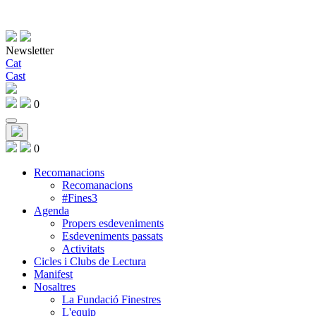
Newsletter
Cat
Cast
0
0
Recomanacions
Recomanacions
#Fines3
Agenda
Propers esdeveniments
Esdeveniments passats
Activitats
Cicles i Clubs de Lectura
Manifest
Nosaltres
La Fundació Finestres
L'equip