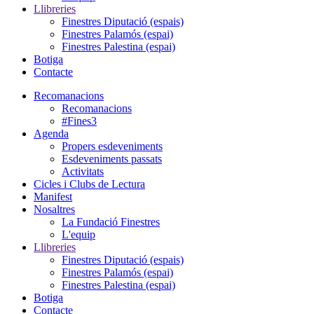
Llibreries
Finestres Diputació (espais)
Finestres Palamós (espai)
Finestres Palestina (espai)
Botiga
Contacte
Recomanacions
Recomanacions
#Fines3
Agenda
Propers esdeveniments
Esdeveniments passats
Activitats
Cicles i Clubs de Lectura
Manifest
Nosaltres
La Fundació Finestres
L'equip
Llibreries
Finestres Diputació (espais)
Finestres Palamós (espai)
Finestres Palestina (espai)
Botiga
Contacte