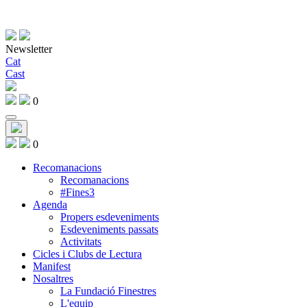
Newsletter
Cat
Cast
0
0
Recomanacions
Recomanacions
#Fines3
Agenda
Propers esdeveniments
Esdeveniments passats
Activitats
Cicles i Clubs de Lectura
Manifest
Nosaltres
La Fundació Finestres
L'equip