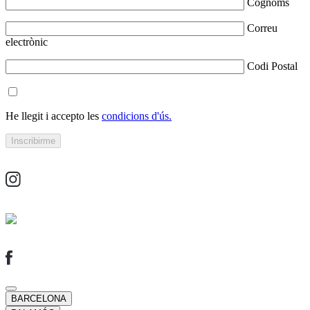
Cognoms
Correu
electrònic
Codi Postal
He llegit i accepto les
condicions d'ús.
BARCELONA