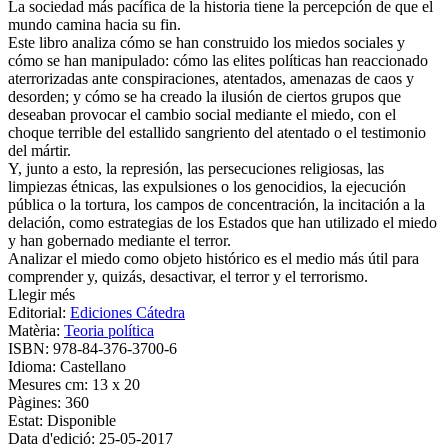
La sociedad más pacífica de la historia tiene la percepción de que el
mundo camina hacia su fin.
Este libro analiza cómo se han construido los miedos sociales y
cómo se han manipulado: cómo las elites políticas han reaccionado
aterrorizadas ante conspiraciones, atentados, amenazas de caos y
desorden; y cómo se ha creado la ilusión de ciertos grupos que
deseaban provocar el cambio social mediante el miedo, con el
choque terrible del estallido sangriento del atentado o el testimonio
del mártir.
Y, junto a esto, la represión, las persecuciones religiosas, las
limpiezas étnicas, las expulsiones o los genocidios, la ejecución
pública o la tortura, los campos de concentración, la incitación a la
delación, como estrategias de los Estados que han utilizado el miedo
y han gobernado mediante el terror.
Analizar el miedo como objeto histórico es el medio más útil para
comprender y, quizás, desactivar, el terror y el terrorismo.
Llegir més
Editorial:
Ediciones Cátedra
Matèria:
Teoria política
ISBN:
978-84-376-3700-6
Idioma:
Castellano
Mesures cm:
13 x 20
Pàgines:
360
Estat:
Disponible
Data d'edició:
25-05-2017