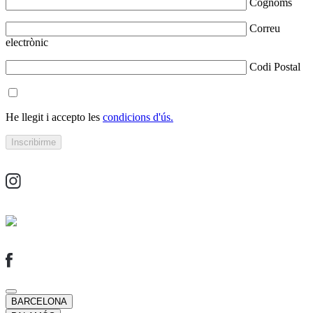
Cognoms
Correu
electrònic
Codi Postal
He llegit i accepto les
condicions d'ús.
BARCELONA