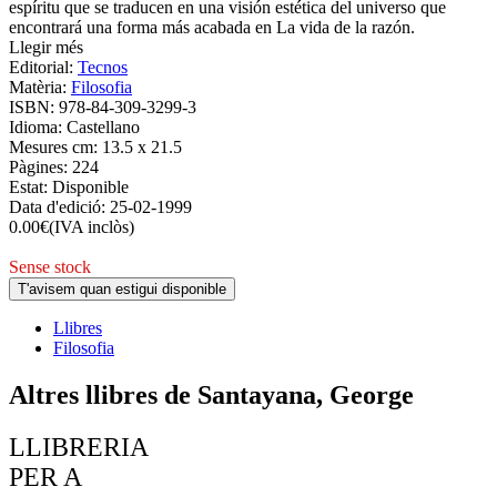
espíritu que se traducen en una visión estética del universo que
encontrará una forma más acabada en La vida de la razón.
Llegir més
Editorial:
Tecnos
Matèria:
Filosofia
ISBN:
978-84-309-3299-3
Idioma:
Castellano
Mesures cm:
13.5 x 21.5
Pàgines:
224
Estat:
Disponible
Data d'edició:
25-02-1999
0.00
€
(IVA inclòs)
Sense stock
T'avisem quan estigui disponible
Llibres
Filosofia
Altres llibres de Santayana, George
LLIBRERIA
PER A