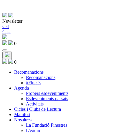
Newsletter
Cat
Cast
0
0
Recomanacions
Recomanacions
#Fines3
Agenda
Propers esdeveniments
Esdeveniments passats
Activitats
Cicles i Clubs de Lectura
Manifest
Nosaltres
La Fundació Finestres
L'equip