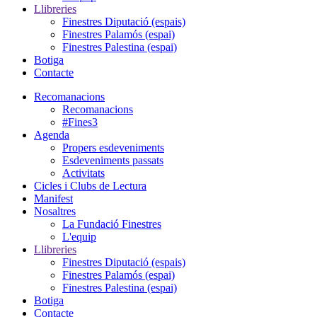
Llibreries
Finestres Diputació (espais)
Finestres Palamós (espai)
Finestres Palestina (espai)
Botiga
Contacte
Recomanacions
Recomanacions
#Fines3
Agenda
Propers esdeveniments
Esdeveniments passats
Activitats
Cicles i Clubs de Lectura
Manifest
Nosaltres
La Fundació Finestres
L'equip
Llibreries
Finestres Diputació (espais)
Finestres Palamós (espai)
Finestres Palestina (espai)
Botiga
Contacte